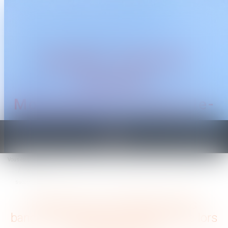
CABINET TRAGUET
AVOCAT
Montpellier & Prades-le-
Lez
Ouvrir
le
Vous êtes ici :
Accueil
menu
Interdiction aux établissements bancaires de prélever certains frais lors des
successions
Interdiction aux établissements
bancaires de prélever certains frais lors