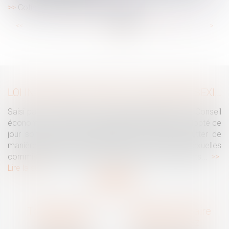
Cotisation AGS au 1er janvier 2025
...
...
<<
<
31
32
33
34
35
36
37
>
>>
LOI INTÉGRALE CONTRE LES VIOLENCES SEXISTES ET SEXUELLES : LE CESE POSE LES CONDITIONS DE RÉUSSITE DE LA FUTURE LOI
Saisi par la Présidente de l'Assemblée nationale, le Conseil
économique, social et environnemental (CESE) a adopté ce
jour son avis sur la proposition de loi visant à lutter de
manière intégrale contre les violences sexistes et sexuelles
commises à l'encontre des femmes et des enfants...
Lire la suite
Traguet avocat
Cabinet secondaire
Montpellier
Prades-le-Lez