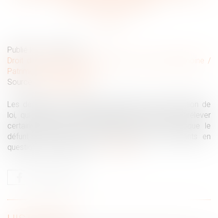
des successions
Publié le :
19/12/2024
Droit de la famille, des personnes et de leur patrimoine
/
Patrimoine et succession
Source :
www.legifiscal.fr
Les députés ont adopté à l'unanimité, une proposition de
loi, qui interdit aux établissements bancaires de prélever
certains frais lors des successions, comme lorsque le
défunt est mineur ou encore lorsque les montants en
question, sont modestes...
Lire la suite