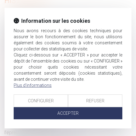
HISTORIQUE
Reconnaissance des jugements étrangers : les limites de
Information sur les cookies
l’exequatur en matière d’adoption
Pollution routière : plus de risques de santé pour les
Nous avons recours à des cookies techniques pour
assurer le bon fonctionnement du site, nous utilisons
travailleurs exposés
également des cookies soumis à votre consentement
Mettre fin aux violences et discriminations à l'égard des
pour collecter des statistiques de visite.
femmes LBQ en Europe
Cliquez ci-dessous sur « ACCEPTER » pour accepter le
Interdiction aux établissements bancaires de prélever
dépôt de l'ensemble des cookies ou sur « CONFIGURER »
certains frais lors des successions
pour choisir quels cookies nécessitant votre
consentement seront déposés (cookies statistiques),
Prime exceptionnelle et télétravail : pas de
avant de continuer votre visite du site.
méconnaissance du principe d’égalité de traitement
Plus d'informations
Indivision et absence de renvoi précis aux pièces : une
irrégularité sans sanction ?
CONFIGURER
REFUSER
Activité partielle et ALPD depuis le 1er novembre 2024
Prévention des risques chimiques et système national de
ACCEPTER
toxicovigilance en France
Inaptitude du salarié : les obligations de l'employeur à
l'épreuve du reclassement