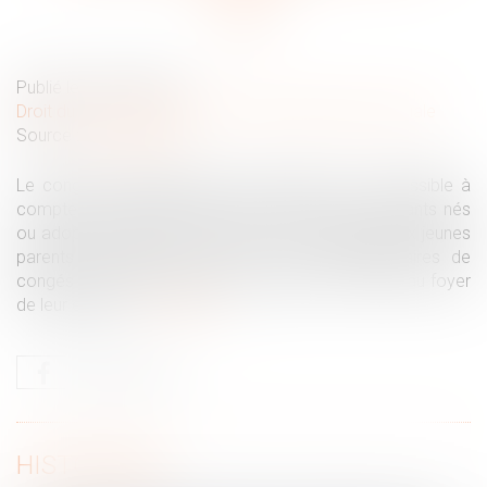
Publié le :
08/07/2026
Droit du travail - Salariés
/
Droit de la protection sociale
Source :
www.ameli.fr
Le congé supplémentaire de naissance est accessible à
compter du 1er juillet 2026 pour les parents d’enfants nés
ou adoptés depuis le 1er janvier 2026. Il permet aux jeunes
parents de prendre jusqu’à 2 mois supplémentaires de
congés indemnisés après la naissance ou l’arrivée au foyer
de leur enfant...
Lire la suite
HISTORIQUE