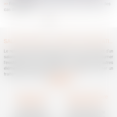
Frais bancaires lors d’une succession : suppression des
cas de gratuité
...
<<
<
1
2
3
4
5
6
7
>
>>
SALARIÉ PROTÉGÉ : UN REFUS D'AUTORISATION DE LICENCIEMENT NE SUFFIT PAS À PRÉSUMER UNE DISCRIMINATION SYNDICALE
Le refus par l'administration d'autoriser le licenciement d'un
salarié protégé ne permet pas, à lui seul, de présumer
l'existence d'une discrimination syndicale. D'autres
éléments doivent être apportés pour laisser supposer un
traitement discriminatoire...
Lire la suite
Traguet avocat
Cabinet secondaire
Montpellier
Prades-le-Lez
6 Passage Lonjon
188 Route de Mende