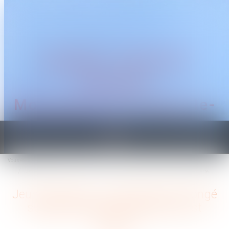
CABINET TRAGUET
AVOCAT
Montpellier & Prades-le-
Lez
Ouvrir
le
Vous êtes ici :
Accueil
menu
Jeunes parents : la demande de congé supplémentaire de naissance est ouverte
Jeunes parents : la demande de congé
supplémentaire de naissance est
ouverte