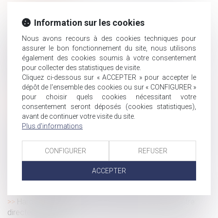
Faute inexcusable et amiante : la victime doit prouver
Information sur les cookies
son exposition au risque chez l’employeur poursuivi
Le Conseil et le Parlement trouvent un accord pour
Nous avons recours à des cookies techniques pour
améliorer la lutte contre les violences sexuelles faites aux
assurer le bon fonctionnement du site, nous utilisons
également des cookies soumis à votre consentement
enfants
pour collecter des statistiques de visite.
Indemnités journalières : le versement suppose le
Cliquez ci-dessous sur « ACCEPTER » pour accepter le
respect des contrôles médicaux
dépôt de l'ensemble des cookies ou sur « CONFIGURER »
Jeunes parents : la demande de congé supplémentaire
pour choisir quels cookies nécessitant votre
de naissance est ouverte
consentement seront déposés (cookies statistiques),
avant de continuer votre visite du site.
Droits des travailleurs des plateformes : adoption des
Plus d'informations
premières normes internationales
Transmission : « C’est une phase de développement de
CONFIGURER
REFUSER
l’entreprise »
Cotisations AT/MP : contester le taux ne suffit pas à
ACCEPTER
contester le classement
Arrêt maladie : rupture conventionnelle et discrimination
Harcèlement sexuel : la victime n'a pas besoin d'être
directement visée