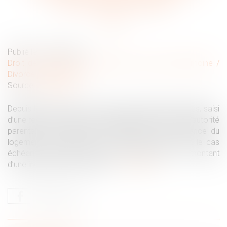
provisoire par le juge
Publié le :
19/06/2019
Droit de la famille, des personnes et de leur patrimoine
/
Divorce et séparation
Source :
www.efl.fr
Depuis le 25 mars 2019, le juge aux affaires familiales, saisi
d’une requête relative aux modalités d’exercice de l’autorité
parentale, peut attribuer provisoirement la jouissance du
logement de la famille à l’un des deux parents et, le cas
échéant, constater l’accord des parties sur le montant
d’une indemnité d’occupation...
Lire la suite