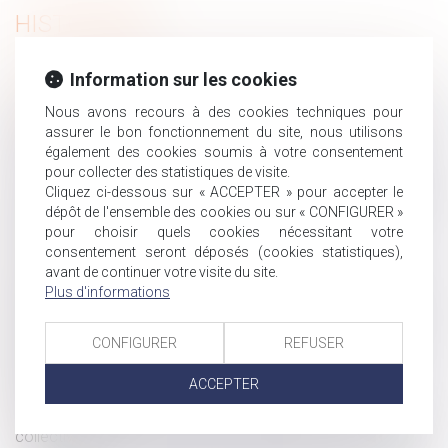
HISTORIQUE
Jouissance du logement familial du couple non marié et
Information sur les cookies
attribution provisoire par le juge
Nous avons recours à des cookies techniques pour
L'accord du salarié est indispensable dans le cadre d'une
assurer le bon fonctionnement du site, nous utilisons
rétrogradation disciplinaire
également des cookies soumis à votre consentement
La scolarisation reste un droit même après seize ans
pour collecter des statistiques de visite.
Cliquez ci-dessous sur « ACCEPTER » pour accepter le
Le sort de l'épargne salariale lors de la rupture du contrat
dépôt de l'ensemble des cookies ou sur « CONFIGURER »
de travail
pour choisir quels cookies nécessitant votre
Quelles donations effectuer avant la fin de l'année?
consentement seront déposés (cookies statistiques),
Précision en matière d'accord tacite et annulation d'un
avant de continuer votre visite du site.
redressement
Plus d'informations
Réparation du préjudice moral subit par les enfants dont
les parents se sont soustraits à leurs obligations légales
CONFIGURER
REFUSER
Remboursement des frais pour un changement de
ACCEPTER
résidence imposé
Première décision en matière de rupture conventionnelle
collective