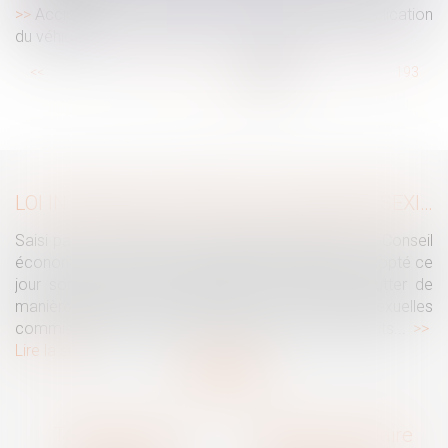
Accident de la circulation : démonstration de l’implication
du véhicule
...
<<
<
187
188
189
190
191
192
193
...
>
>>
LOI INTÉGRALE CONTRE LES VIOLENCES SEXISTES ET SEXUELLES : LE CESE POSE LES CONDITIONS DE RÉUSSITE DE LA FUTURE LOI
Saisi par la Présidente de l'Assemblée nationale, le Conseil
économique, social et environnemental (CESE) a adopté ce
jour son avis sur la proposition de loi visant à lutter de
manière intégrale contre les violences sexistes et sexuelles
commises à l'encontre des femmes et des enfants...
Lire la suite
Traguet avocat
Cabinet secondaire