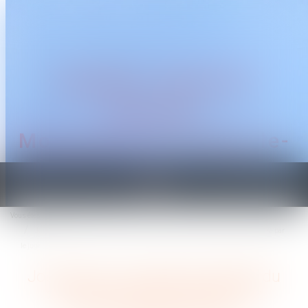
CABINET TRAGUET
AVOCAT
Montpellier & Prades-le-
Lez
Ouvrir
le
Vous êtes ici :
Accueil
menu
Jouissance du logement familial du couple non marié et attribution provisoire par
le juge
Jouissance du logement familial du
couple non marié et attribution