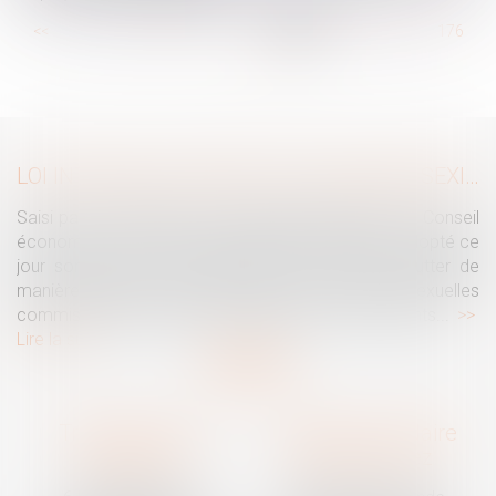
...
<<
<
170
171
172
173
174
175
176
...
>
>>
LOI INTÉGRALE CONTRE LES VIOLENCES SEXISTES ET SEXUELLES : LE CESE POSE LES CONDITIONS DE RÉUSSITE DE LA FUTURE LOI
Saisi par la Présidente de l'Assemblée nationale, le Conseil
économique, social et environnemental (CESE) a adopté ce
jour son avis sur la proposition de loi visant à lutter de
manière intégrale contre les violences sexistes et sexuelles
commises à l'encontre des femmes et des enfants...
Lire la suite
Traguet avocat
Cabinet secondaire
Montpellier
Prades-le-Lez