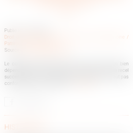
recel successoral ?
Publié le :
12/02/2020
Droit de la famille, des personnes et de leur patrimoine
/
Patrimoine et succession
Source :
www.actualitesdudroit.fr
Le conjoint survivant qui vend à son seul profit un bien
dépendant de la communauté ne peut être accusé de recel
successoral. La Cour de cassation rappelle qu’il ne faut pas
confondre héritier et indivisaire...
Lire la suite
HISTORIQUE