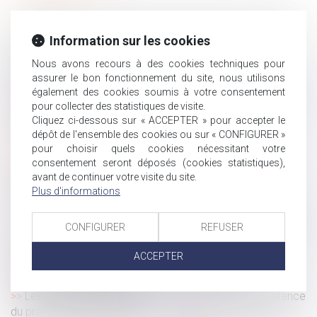
Forfait jours : combien de jours de RTT pour les salariés
en 2020 ?
Information sur les cookies
Nullité d'une donation à une association faite par un
Nous avons recours à des cookies techniques pour
époux sans l’accord du second
assurer le bon fonctionnement du site, nous utilisons
Recouvrement des cotisations et contributions sociales
également des cookies soumis à votre consentement
: modèle de la charte du cotisant contrôlé
pour collecter des statistiques de visite.
Cliquez ci-dessous sur « ACCEPTER » pour accepter le
Pluralité de victime et pluralité d'indemnisation
dépôt de l'ensemble des cookies ou sur « CONFIGURER »
L’absence de liquidation et de partage de la
pour choisir quels cookies nécessitant votre
communauté peut-il constituer un recel successoral ?
consentement seront déposés (cookies statistiques),
Reprendre un fonds de commerce ou des titres de
avant de continuer votre visite du site.
société : quelles conséquences ?
Plus d'informations
Paiement des cotisations URSSAF et portage salarial
CONFIGURER
REFUSER
Le « travail léger » devient « travail aménagé ou à temps
partiel »
ACCEPTER
Indemnité transactionnelle : indemnisation ou
rémunération du salarié ?
Les juges du fond apprécient souverainement l’existence
du préjudice de jouissance