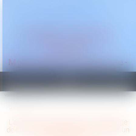
CABINET TRAGUET
AVOCAT
Montpellier & Prades-le-
Lez
Ouvrir
le
Vous êtes ici :
Accueil
menu
L’absence de liquidation et de partage de la communauté peut-il constituer un
recel successoral ?
L’absence de liquidation et de partage
de la communauté peut-il constituer un