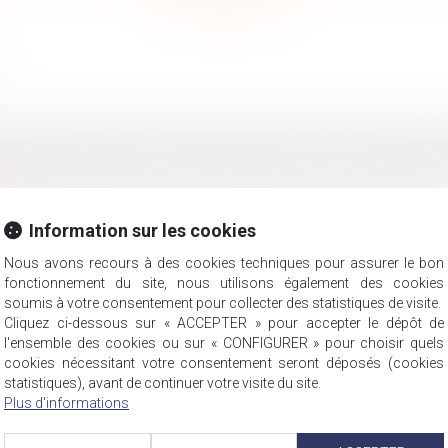
n considère que l’employeur qui n’a pas contesté la régularité 
e caractère frauduleux de cette candidature pour écarter la procé
ite
Information sur les cookies
Nous avons recours à des cookies techniques pour assurer le bon
fonctionnement du site, nous utilisons également des cookies
soumis à votre consentement pour collecter des statistiques de visite.
Cliquez ci-dessous sur « ACCEPTER » pour accepter le dépôt de
l'ensemble des cookies ou sur « CONFIGURER » pour choisir quels
cookies nécessitant votre consentement seront déposés (cookies
prime exceptionnelle de pouvoir d’achat
statistiques), avant de continuer votre visite du site.
Plus d'informations
rise ?
lle spécificité ?