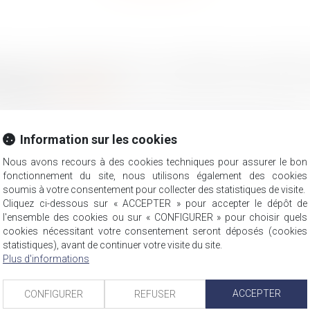
les dix prochaines années et un vieillissement des dirigeants d
voir-faire...
Lire la suite
Information sur les cookies
Nous avons recours à des cookies techniques pour assurer le bon
fonctionnement du site, nous utilisons également des cookies
soumis à votre consentement pour collecter des statistiques de visite.
Cliquez ci-dessous sur « ACCEPTER » pour accepter le dépôt de
l'ensemble des cookies ou sur « CONFIGURER » pour choisir quels
cookies nécessitant votre consentement seront déposés (cookies
fective et scolaire ne caractérise pas une situation intolérable
statistiques), avant de continuer votre visite du site.
Plus d'informations
ise d'entreprises
etraite anticipé au nom de la Constitution
ACCEPTER
CONFIGURER
REFUSER
nancements à renforcer selon le Sénat