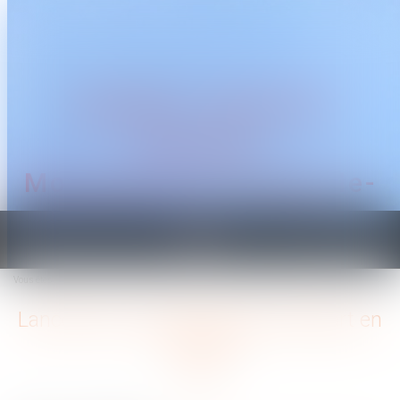
CABINET TRAGUET
AVOCAT
Montpellier & Prades-le-
Lez
Ouvrir
le
Vous êtes ici :
Accueil
Lancement du Pack Nouveau Départ en Vendée
menu
Lancement du Pack Nouveau Départ en
Vendée