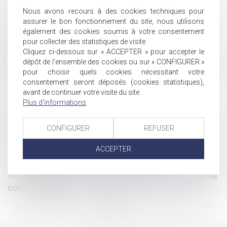
initiée par le médecin du travail ?
Nous avons recours à des cookies techniques pour
Accouchement sous X : comment concilier droit au
assurer le bon fonctionnement du site, nous utilisons
secret et accès aux origines ?
également des cookies soumis à votre consentement
Transmission d’entreprise : comment préparer
pour collecter des statistiques de visite.
Cliquez ci-dessous sur « ACCEPTER » pour accepter le
sereinement la cession de sa société ?
dépôt de l'ensemble des cookies ou sur « CONFIGURER »
Forfait jours et santé du salarié : validation d’un accord
pour choisir quels cookies nécessitant votre
d’entreprise encadrant la charge de travail
consentement seront déposés (cookies statistiques),
Lancement du Pack Nouveau Départ en Vendée
avant de continuer votre visite du site.
Plus d'informations
Jeunes travailleurs exposés aux rayonnements :
évolution des critères de protection
Arrêts de travail : la médecine du travail mieux informée
CONFIGURER
REFUSER
? | Weblex
ACCEPTER
Peut-on reporter ses congés payés non pris après le 31
mai ?
Dans quels cas une rupture de CDD peut être considérée
comme abusive ?
...
...
<<
<
5
6
7
8
9
10
11
>
>>