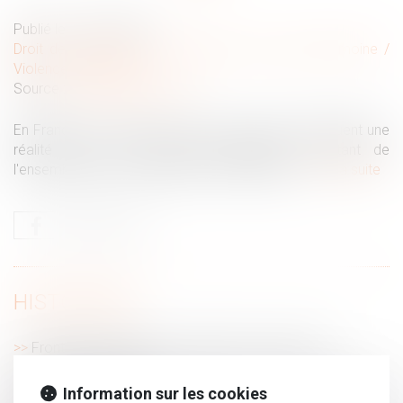
Publié le :
14/05/2026
Droit de la famille, des personnes et de leur patrimoine
/
Violences familiales
Source :
www.vendee.gouv.fr
En France, les violences au sein du couple constituent une
réalité grave, qui appelle l'engagement constant de
l'ensemble des acteurs publics et associatifs...
Lire la suite
HISTORIQUE
Frontaliers : Révision du règlement européen de
l'assurance chômage
Inaptitude du salarié : peut-elle être établie par une visite
Information sur les cookies