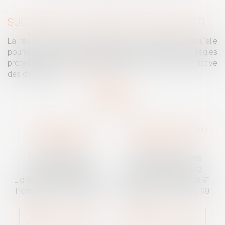
SUCCESSION : UNE RÉVOCATION DE DONATION FRAUDULEUSE PEUT CONSTITUER UN RECEL SUCCESSORAL
La révocation d'une donation peut être annulée lorsqu'elle
poursuit un but illicite consistant à contourner les règles
protectrices de la réserve héréditaire et de la réunion fictive
des donations...
Lire la suite
Traguet avocat
Cabinet secondaire
Montpellier
Prades-le-Lez
6 Passage Lonjon
188 Route de Mende
34000 Montpellier
34730 Prades-le-Lez
Ligne fixe :
04 67 92 19 95
Ligne fixe :
04 67 55 58 91
Portable :
06 07 03 55 90
Portable :
06 07 03 55 90
Nous localiser
Nous localiser