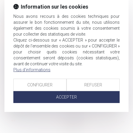
GPA et retrait de l'autorité parentale
Information sur les cookies
Publication du décret sur les lanceurs d'alerte
Nous avons recours à des cookies techniques pour
Salarié protégé : des propos racistes et sexistes
assurer le bon fonctionnement du site, nous utilisons
récurrents justifient son licenciement pour faute
également des cookies soumis à votre consentement
Legs : la délivrance judiciaire est insuffisante pour en
pour collecter des statistiques de visite.
obtenir le paiement
Cliquez ci-dessous sur « ACCEPTER » pour accepter le
Projet de loi de financement de la Sécurité sociale : les
dépôt de l'ensemble des cookies ou sur « CONFIGURER »
nouveautés pour les employeurs
pour choisir quels cookies nécessitant votre
consentement seront déposés (cookies statistiques),
Pour choisir le tuteur, le juge n'est pas lié par le mandat
avant de continuer votre visite du site.
de protection future conclu précédemment
Plus d'informations
Revendication de la qualité d’associé par un époux
commun en biens
CONFIGURER
REFUSER
Indiquez‑vous l’ancienneté sur les bulletins ?
La notion de professionnel est une notion fonctionnelle
ACCEPTER
Un temps partiel ne doit pas se transformer en temps
complet !
...
...
<<
<
96
97
98
99
100
101
102