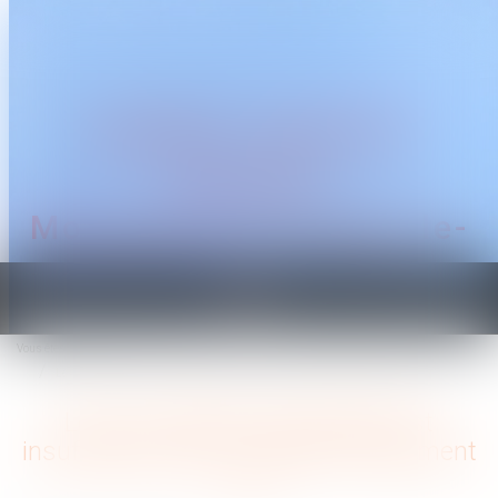
CABINET TRAGUET
AVOCAT
Montpellier & Prades-le-
Lez
Ouvrir
le
Vous êtes ici :
Accueil
menu
Legs : la délivrance judiciaire est insuffisante pour en obtenir le paiement
Legs : la délivrance judiciaire est
insuffisante pour en obtenir le paiement