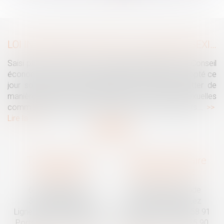
>
>>
LOI INTÉGRALE CONTRE LES VIOLENCES SEXISTES ET SEXUELLES : LE CESE POSE LES CONDITIONS DE RÉUSSITE DE LA FUTURE LOI
Saisi par la Présidente de l'Assemblée nationale, le Conseil
économique, social et environnemental (CESE) a adopté ce
jour son avis sur la proposition de loi visant à lutter de
manière intégrale contre les violences sexistes et sexuelles
commises à l'encontre des femmes et des enfants...
Lire la suite
Traguet avocat
Cabinet secondaire
Montpellier
Prades-le-Lez
6 Passage Lonjon
188 Route de Mende
34000 Montpellier
34730 Prades-le-Lez
Ligne fixe :
04 67 92 19 95
Ligne fixe :
04 67 55 58 91
Portable :
06 07 03 55 90
Portable :
06 07 03 55 90