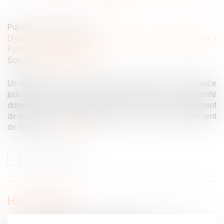
Publié le :
13/10/2022
Droit de la famille, des personnes et de leur patrimoine
/
Patrimoine et succession
Source :
www.aurep.com
Un légataire de somme d’argent a obtenu la délivrance
judiciaire de son legs dans les limites de la quotité
disponible. Il a fait délivrer, par huissier, un commandement
de payer aux fins de saisie-vente pour obtenir le paiement
de son legs...
Lire la suite
HISTORIQUE