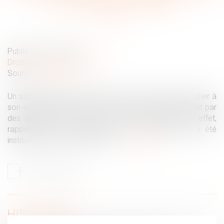
pour licencier un salarié
Publié le :
26/07/2022
Droit du travail - Employeurs
Source :
www.efl.fr
Un salarié, professionnel de santé, ne peut pas reprocher à
son employeur d’avoir motivé sa lettre de licenciement par
des éléments couverts par le secret médical. En effet,
rappelle la Cour de cassation, le secret médical a été
institué dans le seul intérêt du …
Lire la suite
HISTORIQUE