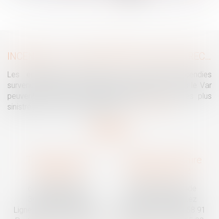
...
>
>>
INCENDIES : LES ENTREPRISES PEUVENT RECOURIR À L’ACTIVITÉ PARTIELLE
Les entreprises touchées par les violents incendies
survenus notamment en Nouvelle Aquitaine et dans le Var
peuvent recourir à l’activité partielle avec, pour les plus
sinistrées, un reste à charge zéro...
Lire la suite
Traguet avocat
Cabinet secondaire
Montpellier
Prades-le-Lez
6 Passage Lonjon
188 Route de Mende
34000 Montpellier
34730 Prades-le-Lez
Ligne fixe :
04 67 92 19 95
Ligne fixe :
04 67 55 58 91