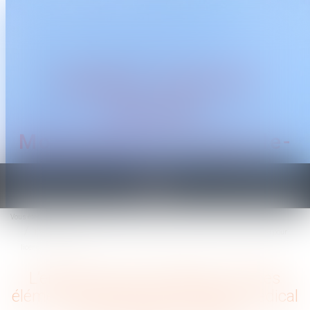
CABINET TRAGUET
AVOCAT
Montpellier & Prades-le-
Lez
Ouvrir
le
Vous êtes ici :
Accueil
menu
L’employeur peut s’appuyer sur des éléments couverts par le secret médical pour
licencier un salarié
L’employeur peut s’appuyer sur des
éléments couverts par le secret médical