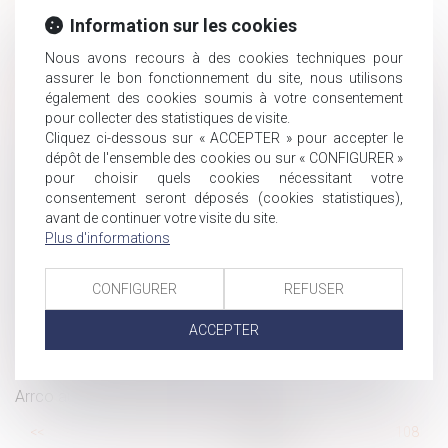
Information sur les cookies
Prestation compensatoire : Faut-il prendre en
considération les nouveaux enfants ?
Nous avons recours à des cookies techniques pour
L’employeur peut s’appuyer sur des éléments couverts
assurer le bon fonctionnement du site, nous utilisons
également des cookies soumis à votre consentement
par le secret médical pour licencier un salarié
pour collecter des statistiques de visite.
Le licenciement est nul si les propos ne sont pas injurieux
Cliquez ci-dessous sur « ACCEPTER » pour accepter le
Démembrement viager de parts de SCPI
dépôt de l'ensemble des cookies ou sur « CONFIGURER »
Transmission d’entreprise : quand le praticien doit-il
pour choisir quels cookies nécessitant votre
consentement seront déposés (cookies statistiques),
prendre des distances avec les documents comptables ?
avant de continuer votre visite du site.
Modulation de la contribution d’assurance chômage
Plus d'informations
N'oubliez pas de modifier votre procédure de recueil
des alertes avant le 1er septembre !
CONFIGURER
REFUSER
L’attractivité de la responsabilité civile : le groupe de
travail rend son
ACCEPTER
Indemnité de réduction
Le transfert du recouvrement des cotisations Agirc-
Arrco aux Urssaf à nouveau reporté ?
...
<<
<
102
103
104
105
106
107
108