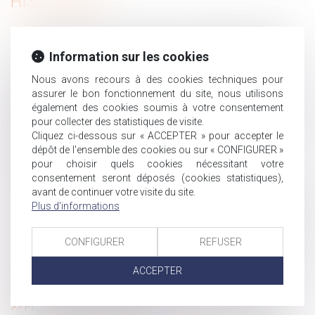
HISTORIQUE
Un amendement pour protéger les enfants intersexes
À combien de congés pour événements familiaux avez-
Information sur les cookies
vous droit ?
Nous avons recours à des cookies techniques pour
La responsabilité pour manquement à l’obligation
assurer le bon fonctionnement du site, nous utilisons
d'information précontractuelle peut être engagée même si
également des cookies soumis à votre consentement
le dol n’est pas caractérisé
pour collecter des statistiques de visite.
Cliquez ci-dessous sur « ACCEPTER » pour accepter le
Rénovation du régime déclaratif des déclarations
dépôt de l'ensemble des cookies ou sur « CONFIGURER »
partielles de succession - assurance vie
pour choisir quels cookies nécessitant votre
Proposition de loi santé au travail : une deuxième
consentement seront déposés (cookies statistiques),
manche pour les partenaires sociaux ?
avant de continuer votre visite du site.
Prescription : aveu de non-paiement d'une créance dans
Plus d'informations
un dire adressé au notaire
Frais de trajet des salariés : le forfait mobilités durables
CONFIGURER
REFUSER
passe à 500 €
ACCEPTER
La première action de groupe en discrimination a été
rejetée par le juge judiciaire
Procédure de divorce : derniers ajustements avant