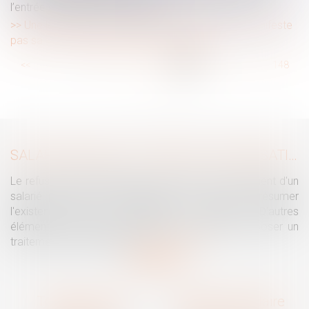
l’entrée en vigueur de la réforme
Une lettre type non signée du souscripteur ne manifeste
pas sa volonté de modifier le bénéficiaire
...
<<
<
142
143
144
145
146
147
148
...
>
>>
SALARIÉ PROTÉGÉ : UN REFUS D'AUTORISATION DE LICENCIEMENT NE SUFFIT PAS À PRÉSUMER UNE DISCRIMINATION SYNDICALE
Le refus par l'administration d'autoriser le licenciement d'un
salarié protégé ne permet pas, à lui seul, de présumer
l'existence d'une discrimination syndicale. D'autres
éléments doivent être apportés pour laisser supposer un
traitement discriminatoire...
Lire la suite
Traguet avocat
Cabinet secondaire