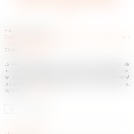
volonté de modifier le bénéficiaire
Publié le :
20/01/2021
Droit de la famille, des personnes et de leur patrimoine
/
Patrimoine et succession
Source :
www.efl.fr
La volonté certaine et non équivoque du souscripteur de
modifier les bénéficiaires de ses contrats d'assurance-vie
ne peut pas résulter de courriers à en-tête de l'intéressé
prenant la forme de lettres types et non revêtus de sa
signature...
Lire la suite