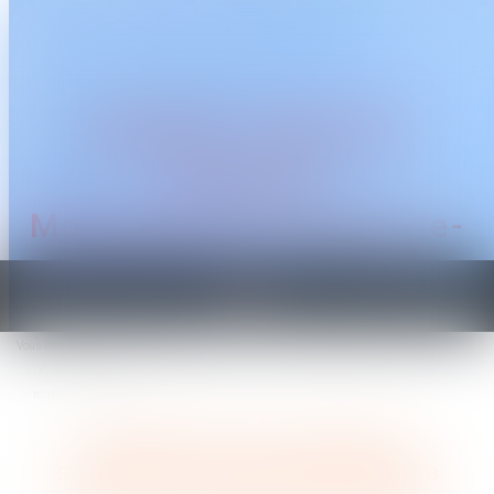
CABINET TRAGUET
AVOCAT
Montpellier & Prades-le-
Lez
Ouvrir
le
Vous êtes ici :
Accueil
menu
Une lettre type non signée du souscripteur ne manifeste pas sa volonté de
modifier le bénéficiaire
Une lettre type non signée du
souscripteur ne manifeste pas sa