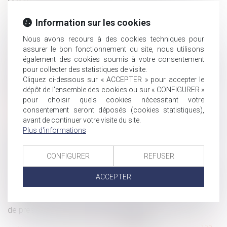
l'employeur de rechercher un reclassement
L'e-DCM : un nouvel outil pour la dématérialisation du
Information sur les cookies
divorce par consentement mutuel
Nous avons recours à des cookies techniques pour
L’effet papillon de la censure constitutionnelle de
assurer le bon fonctionnement du site, nous utilisons
l’incapacité de recevoir des auxiliaires de vie
également des cookies soumis à votre consentement
Durée du contrôle Urssaf dans les petites entreprises
pour collecter des statistiques de visite.
Renoncer à une mise à pied conservatoire n'empêche
Cliquez ci-dessous sur « ACCEPTER » pour accepter le
pas de licencier
dépôt de l'ensemble des cookies ou sur « CONFIGURER »
pour choisir quels cookies nécessitant votre
Licenciement après avis médical d’impossibilité de
consentement seront déposés (cookies statistiques),
reclassement
avant de continuer votre visite du site.
La durée du contrôle Urssaf est encore limitée à 3 mois
Plus d'informations
pour les entreprises de moins de 20 salariés
Stricte interprétation de la levée judiciaire du secret
CONFIGURER
REFUSER
professionnel du notaire lié aux actes reçus
CDD de remplacement pendant les congés d'été : mode
ACCEPTER
d'emploi
Préjudice d'anxiété : quand commence à courir le délai
de prescription pour le juge administratif ?