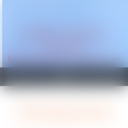
CABINET TRAGUET
AVOCAT
Montpellier & Prades-le-
Lez
Ouvrir
le
Vous êtes ici :
Accueil
menu
Licenciement après avis médical d’impossibilité de reclassement
Licenciement après avis médical
d’impossibilité de reclassement