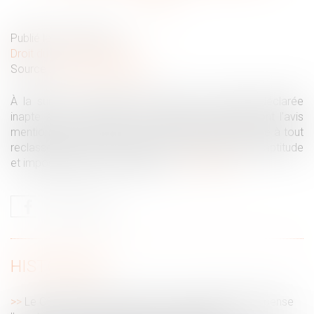
Publié le :
04/07/2022
Droit du travail - Salariés
Source :
www.actu-juridique.fr
À la suite d’un accident du travail, une salariée déclarée
inapte à son poste par le médecin du travail, dont l’avis
mentionnait « L’état de santé du salarié fait obstacle à tout
reclassement dans un emploi » est licenciée pour inaptitude
et impossibilité de reclassement...
Lire la suite
HISTORIQUE
Le CSE n’est pas consulté si l'avis d'inaptitude dispense