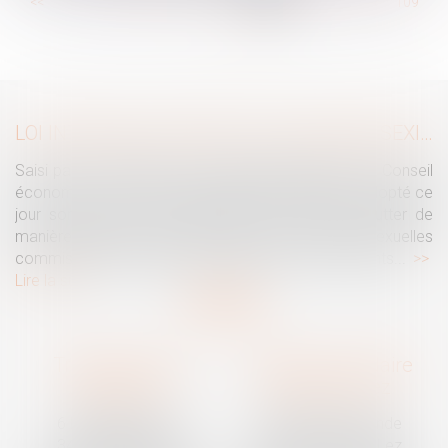
...
<<
<
103
104
105
106
107
108
109
...
>
>>
LOI INTÉGRALE CONTRE LES VIOLENCES SEXISTES ET SEXUELLES : LE CESE POSE LES CONDITIONS DE RÉUSSITE DE LA FUTURE LOI
Saisi par la Présidente de l'Assemblée nationale, le Conseil
économique, social et environnemental (CESE) a adopté ce
jour son avis sur la proposition de loi visant à lutter de
manière intégrale contre les violences sexistes et sexuelles
commises à l'encontre des femmes et des enfants...
Lire la suite
Traguet avocat
Cabinet secondaire
Montpellier
Prades-le-Lez
6 Passage Lonjon
188 Route de Mende
34000 Montpellier
34730 Prades-le-Lez