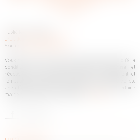
sous quel délai ?
Publié le :
13/04/2021
Droit du travail - Employeurs
Source :
www.editions-tissot.fr
Vous ne pouvez licencier un salarié malade absent qu’à la
condition que son absence perturbe l’entreprise et
nécessite son remplacement définitif. Le licenciement et
l’embauche doivent donc intervenir à des dates proches.
Une affaire récente montre toutefois qu’il y a une certaine
marge de manœuvre en la matière…
Lire la suite