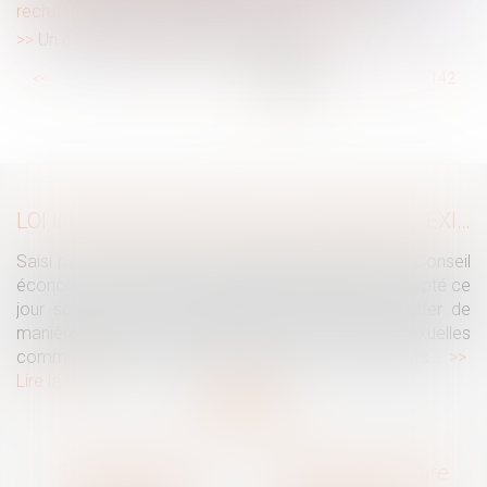
recrutement impératif mais sous quel délai ?
Un mariage de raison n'est pas nul
...
<<
<
136
137
138
139
140
141
142
...
>
>>
LOI INTÉGRALE CONTRE LES VIOLENCES SEXISTES ET SEXUELLES : LE CESE POSE LES CONDITIONS DE RÉUSSITE DE LA FUTURE LOI
Saisi par la Présidente de l'Assemblée nationale, le Conseil
économique, social et environnemental (CESE) a adopté ce
jour son avis sur la proposition de loi visant à lutter de
manière intégrale contre les violences sexistes et sexuelles
commises à l'encontre des femmes et des enfants...
Lire la suite
Traguet avocat
Cabinet secondaire