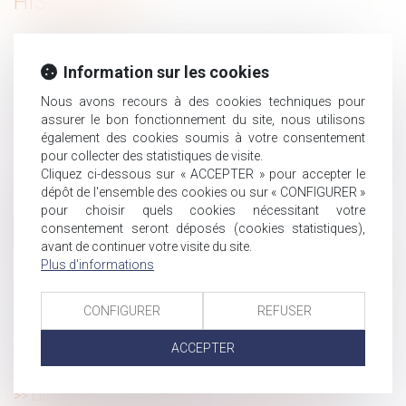
HISTORIQUE
Rupture période d'essai : pouvez-vous toucher le
chômage ?
Information sur les cookies
Covid-19 : prise en charge des soins des Français de
Nous avons recours à des cookies techniques pour
retour définitif de l’étranger en France
assurer le bon fonctionnement du site, nous utilisons
Mineurs non accompagnés (MNA) et sécurité : que faire
également des cookies soumis à votre consentement
?
pour collecter des statistiques de visite.
Cliquez ci-dessous sur « ACCEPTER » pour accepter le
Licenciement pour absence prolongée : 6 mois pour
dépôt de l'ensemble des cookies ou sur « CONFIGURER »
remplacer une directrice est un délai raisonnable
pour choisir quels cookies nécessitant votre
Recours contre tiers : définition, exemples et
consentement seront déposés (cookies statistiques),
prescription
avant de continuer votre visite du site.
Chômage partiel 2021 : les règles actuelles maintenues
Plus d'informations
en mai
Assurance-vie et aides sociales récupérables sur la
CONFIGURER
REFUSER
succession
ACCEPTER
L’essentiel sur le Bulletin officiel de la sécurité sociale,
opposable au 1er avril 2021
Licenciement d’un salarié en absence maladie : un