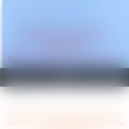
CABINET TRAGUET
AVOCAT
Montpellier & Prades-le-
Lez
Ouvrir
le
Vous êtes ici :
Accueil
menu
Licenciement d’un salarié en absence maladie : un recrutement impératif mais
sous quel délai ?
Licenciement d’un salarié en absence
maladie : un recrutement impératif mais