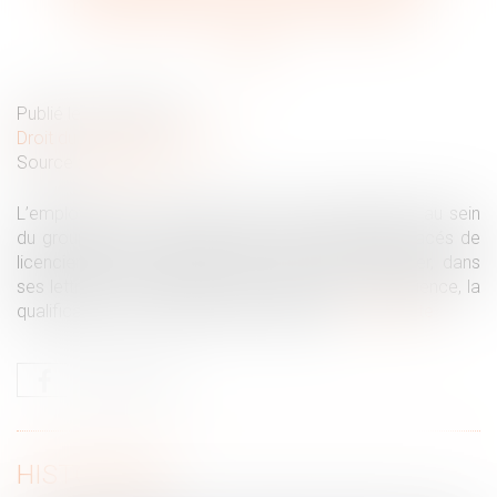
reclassement dans le groupe ?
Publié le :
28/04/2021
Droit du travail - Employeurs
Source :
www.efl.fr
L’employeur qui recherche des postes disponibles au sein
du groupe pour le reclassement des salariés menacés de
licenciement économique n’est pas tenu d’indiquer, dans
ses lettres de recherche, l’âge, la formation, l’expérience, la
qualification ou l’ancienneté des salariés...
Lire la suite
HISTORIQUE