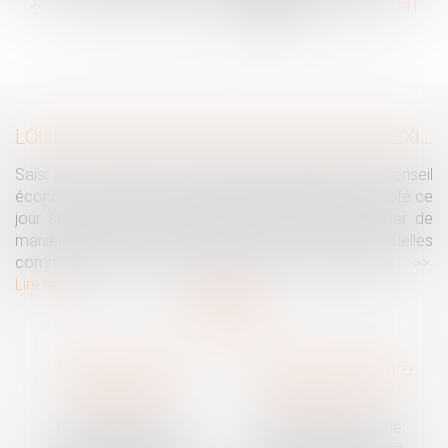
...
<<
<
135
136
137
138
139
140
141
...
>
>>
LOI INTÉGRALE CONTRE LES VIOLENCES SEXISTES ET SEXUELLES : LE CESE POSE LES CONDITIONS DE RÉUSSITE DE LA FUTURE LOI
Saisi par la Présidente de l'Assemblée nationale, le Conseil
économique, social et environnemental (CESE) a adopté ce
jour son avis sur la proposition de loi visant à lutter de
manière intégrale contre les violences sexistes et sexuelles
commises à l'encontre des femmes et des enfants...
Lire la suite
Traguet avocat
Cabinet secondaire
Montpellier
Prades-le-Lez
6 Passage Lonjon
188 Route de Mende