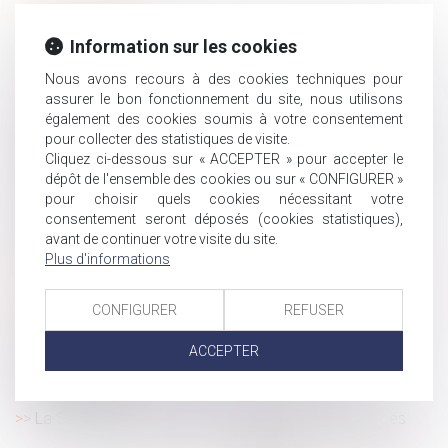
Un décret annonce la revalorisation de l’ASS, de l’AER et
Information sur les cookies
de l’ATA dès avril 2021
La responsabilité civile du particulier et son assurance
Nous avons recours à des cookies techniques pour
assurer le bon fonctionnement du site, nous utilisons
Index égalité professionnelle : une nouvelle obligation
également des cookies soumis à votre consentement
dans quelques jours
pour collecter des statistiques de visite.
Prestation compensatoire et circonstances antérieures
Cliquez ci-dessous sur « ACCEPTER » pour accepter le
au prononcé du divorce
dépôt de l'ensemble des cookies ou sur « CONFIGURER »
pour choisir quels cookies nécessitant votre
Votre héritage a disparu, que pouvez-vous faire ?
consentement seront déposés (cookies statistiques),
Particulier employeur : vous êtes responsable de la
avant de continuer votre visite du site.
sécurité de votre employé
Plus d'informations
Licenciement économique : jusqu’où personnaliser la
recherche d’un reclassement dans le groupe ?
CONFIGURER
REFUSER
Redressement URSSAF : absence d’observations et
chose jugée
ACCEPTER
Face au désastre du Covid-19, une nouvelle
responsabilité
La Seine-Saint-Denis lutte contre les mariages forcés