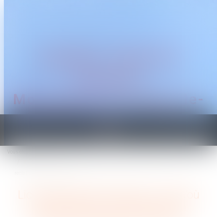
CABINET TRAGUET
AVOCAT
Montpellier & Prades-le-
Lez
Ouvrir
le
Vous êtes ici :
Accueil
menu
Licenciement économique : jusqu’où personnaliser la recherche d’un
reclassement dans le groupe ?
Licenciement économique : jusqu’où
personnaliser la recherche d’un