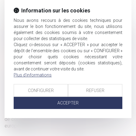
accident de travail ou d’une maladie professionnelle ne
répare pas le déficit fonctionnel
Information sur les cookies
Indivision et dépense personnelle : mise au clair
Nous avons recours à des cookies techniques pour
La portée de la notification de départ à la retraite
assurer le bon fonctionnement du site, nous utilisons
antérieure au terme du contrat de mission
également des cookies soumis à votre consentement
pour collecter des statistiques de visite.
Accidents du travail grave ou mortel : les précisions de la
Cliquez ci-dessous sur « ACCEPTER » pour accepter le
Direction générale du travail
dépôt de l'ensemble des cookies ou sur « CONFIGURER »
Licenciement postérieur à une naissance : principe et
pour choisir quels cookies nécessitant votre
limites
consentement seront déposés (cookies statistiques),
Une tentative de suicide survenue en raison du travail
avant de continuer votre visite du site.
Plus d'informations
constitue un accident du travail
Violence à l’égard des femmes : le GREVIO publie son
rapport annuel
CONFIGURER
REFUSER
Au décès du débiteur, quel est le sort de la prestation
ACCEPTER
compensatoire allouée avant le 1-7-2000 ?
Point de départ de la prescription en matière d’indemnité
de congés payés : application du droit de l’Union
européenne