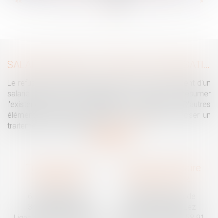
...
...
<<
<
67
68
69
70
71
72
73
>
>>
SALARIÉ PROTÉGÉ : UN REFUS D'AUTORISATION DE LICENCIEMENT NE SUFFIT PAS À PRÉSUMER UNE DISCRIMINATION SYNDICALE
Le refus par l'administration d'autoriser le licenciement d'un
salarié protégé ne permet pas, à lui seul, de présumer
l'existence d'une discrimination syndicale. D'autres
éléments doivent être apportés pour laisser supposer un
traitement discriminatoire...
Lire la suite
Traguet avocat
Cabinet secondaire
Montpellier
Prades-le-Lez
6 Passage Lonjon
188 Route de Mende
34000 Montpellier
34730 Prades-le-Lez
Ligne fixe :
04 67 92 19 95
Ligne fixe :
04 67 55 58 91