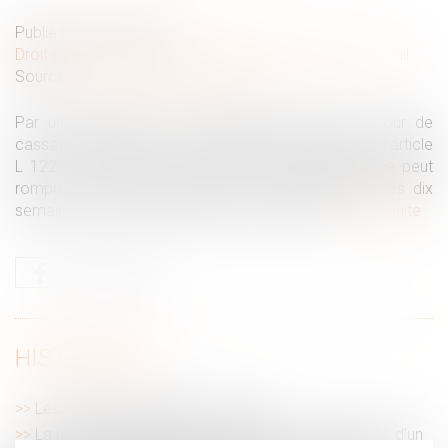
Publié le :
09/10/2023
Droit du travail - Salariés
/
Relation individuelles au travail
Source :
www.lemag-juridique.com
Par une décision du 27 septembre dernier, la Cour de
cassation rappelle de manière très claire, que selon l’article
L 1225-4-1 du Code du travail, aucun employeur ne peut
rompre le contrat de travail d'un salarié pendant les dix
semaines suivant la naissance de son enfant...
Lire la suite
HISTORIQUE
Les violences sexistes en France
La rente ou l’indemnité en capital versé à la victime d’un