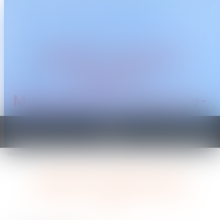
CABINET TRAGUET
AVOCAT
Montpellier & Prades-le-
Lez
Ouvrir
le
Vous êtes ici :
Accueil
Licenciement postérieur à une naissance : principe et limites
menu
Licenciement postérieur à une
naissance : principe et limites