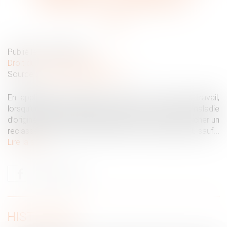
rechercher un reclassement ?
Publié le :
06/03/2025
Droit du travail - Employeurs
Source :
www.lemag-juridique.com
En application de l’article L 1226-2-1 du Code du travail,
lorsqu’un salarié est déclaré inapte à la suite d’une maladie
d’origine non professionnelle, l’employeur doit rechercher un
reclassement avant de procéder à un licenciement, sauf...
Lire la suite
HISTORIQUE