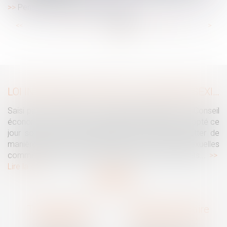
Pension de réversion en 2025.
...
...
<<
<
25
26
27
28
29
30
31
>
>>
LOI INTÉGRALE CONTRE LES VIOLENCES SEXISTES ET SEXUELLES : LE CESE POSE LES CONDITIONS DE RÉUSSITE DE LA FUTURE LOI
Saisi par la Présidente de l'Assemblée nationale, le Conseil
économique, social et environnemental (CESE) a adopté ce
jour son avis sur la proposition de loi visant à lutter de
manière intégrale contre les violences sexistes et sexuelles
commises à l'encontre des femmes et des enfants...
Lire la suite
Traguet avocat
Cabinet secondaire
Montpellier
Prades-le-Lez