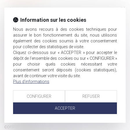
Violences sexuelles : 122 600 victimes dont une majorité
de femmes
Information sur les cookies
Le droit d'affichage du CSE
Nous avons recours à des cookies techniques pour
Mesure de placement provisoire : précision sur le
assurer le bon fonctionnement du site, nous utilisons
décompte des délais de procédure !
également des cookies soumis à votre consentement
Baisse des exonérations de cotisations pour les
pour collecter des statistiques de visite.
apprentis : Quelles sont les nouvelles règles ?
Cliquez ci-dessous sur « ACCEPTER » pour accepter le
Licenciement économique et priorité de réembauche :
dépôt de l'ensemble des cookies ou sur « CONFIGURER »
pour choisir quels cookies nécessitant votre
quel impact en cas d’oubli ?
consentement seront déposés (cookies statistiques),
Licenciement pour inaptitude : quand l’employeur est-il
avant de continuer votre visite du site.
dispensé de rechercher un reclassement ?
Plus d'informations
Divorce et remariage : quelles conséquences sur la
pension alimentaire et la prestation compensatoire ?
CONFIGURER
REFUSER
Comprendre les indemnités de départ à la retraite en
2025
ACCEPTER
La rupture abusive de la période d’essai ne peut être
fondée uniquement sur des circonstances antérieures au
contrat de travail !