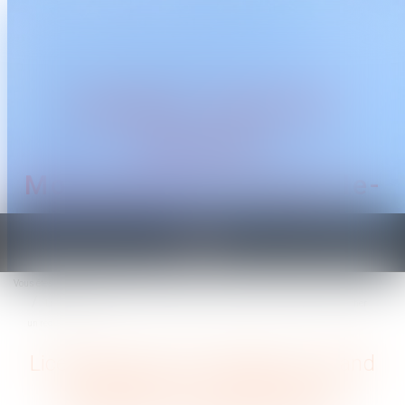
CABINET TRAGUET
AVOCAT
Montpellier & Prades-le-
Lez
Ouvrir
le
Vous êtes ici :
Accueil
menu
Licenciement pour inaptitude : quand l’employeur est-il dispensé de rechercher
un reclassement ?
Licenciement pour inaptitude : quand
l’employeur est-il dispensé de