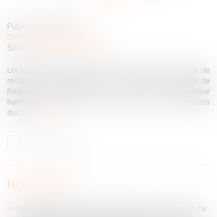
Publié le :
23/09/2019
Droit du travail - Salariés
Source :
www2.editions-tissot.fr
Lorsqu’un salarié est licencié pour inaptitude et défaut de
reclassement, les indemnités à lui verser vont dépendre de
l’origine de l’inaptitude. Et si le salarié est travailleur
handicapé, cela a-t-il une incidence sur les indemnités
dues...
Lire la suite
HISTORIQUE
Subrogation et mi-temps thérapeutique : l’employeur n’a