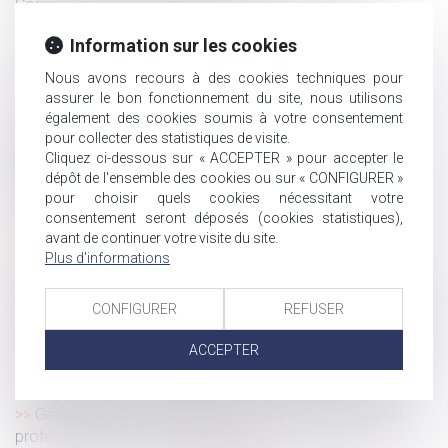
Commission de recours amiable
Vos registres obligatoires sont-ils conformes aux
Information sur les cookies
exigences légales et réglementaires ?
Protection du droit à l’image de l’enfant : publication de
Nous avons recours à des cookies techniques pour
assurer le bon fonctionnement du site, nous utilisons
la loi
également des cookies soumis à votre consentement
Défaut d’étanchéité de la toiture et dégradation du
pour collecter des statistiques de visite.
bâtiment voisin : qu’advient-il de la responsabilité du
Cliquez ci-dessous sur « ACCEPTER » pour accepter le
propriétaire de l’immeuble ?
dépôt de l'ensemble des cookies ou sur « CONFIGURER »
Les dispositions sur le droit à congés payés en cas de
pour choisir quels cookies nécessitant votre
maladie passent le cap du Conseil constitutionnel
consentement seront déposés (cookies statistiques),
avant de continuer votre visite du site.
Licenciement : régime fiscal et social 2024
Plus d'informations
Absence du salarié : comment déterminer les Smic de
référence en 2024 ?
CONFIGURER
REFUSER
Valeur du nouveau bien subrogé au bien aliéné et atteinte
au droit de propriété : QPC rejetée
ACCEPTER
Déclaration de l'index d'égalité professionnelle avant le
1er mars
Garantie des vices cachés : quid de la revente par un
professionnel d’un bien usagé ?