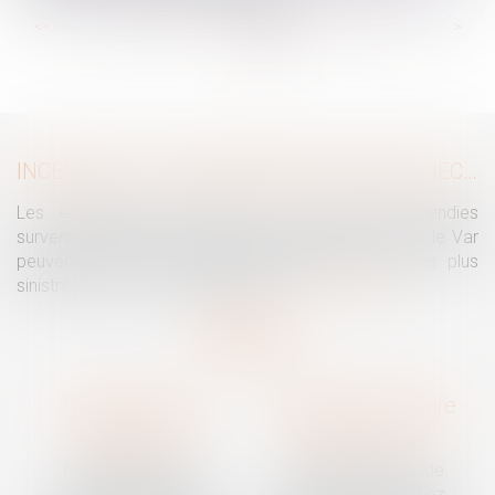
...
...
<<
<
56
57
58
59
60
61
62
>
>>
INCENDIES : LES ENTREPRISES PEUVENT RECOURIR À L’ACTIVITÉ PARTIELLE
Les entreprises touchées par les violents incendies
survenus notamment en Nouvelle Aquitaine et dans le Var
peuvent recourir à l’activité partielle avec, pour les plus
sinistrées, un reste à charge zéro...
Lire la suite
Traguet avocat
Cabinet secondaire
Montpellier
Prades-le-Lez
6 Passage Lonjon
188 Route de Mende
34000 Montpellier
34730 Prades-le-Lez