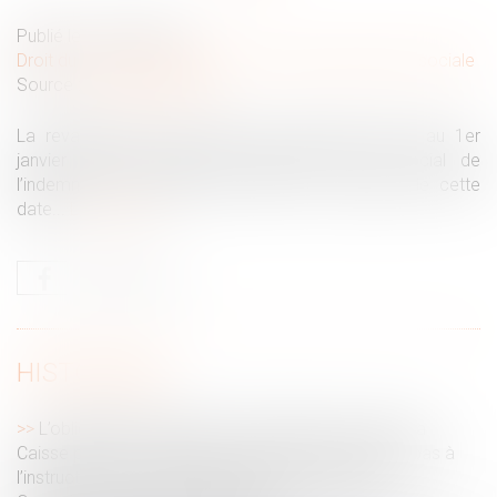
Publié le :
04/03/2024
Droit du travail - Employeurs
/
Droit de la protection sociale
Source :
www.legisocial.fr
La revalorisation du plafond de sécurité sociale au 1er
janvier 2024, modifie le régime fiscal et social de
l’indemnité de licenciement versée à compter de cette
date...
Lire la suite
HISTORIQUE
L’obligation d’information de l’employeur envers la
Caisse primaire d’assurance maladie ne s’applique pas à
l’instruction des réclamations portées devant la