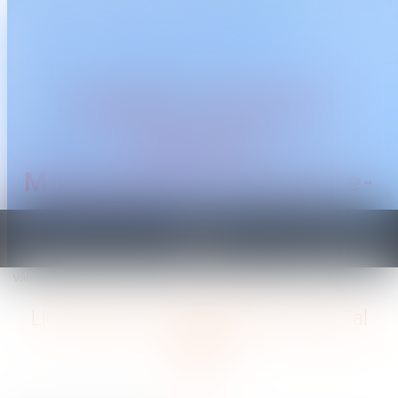
CABINET TRAGUET
AVOCAT
Montpellier & Prades-le-
Lez
Ouvrir
le
Vous êtes ici :
Accueil
Licenciement : régime fiscal et social 2024
menu
Licenciement : régime fiscal et social
2024