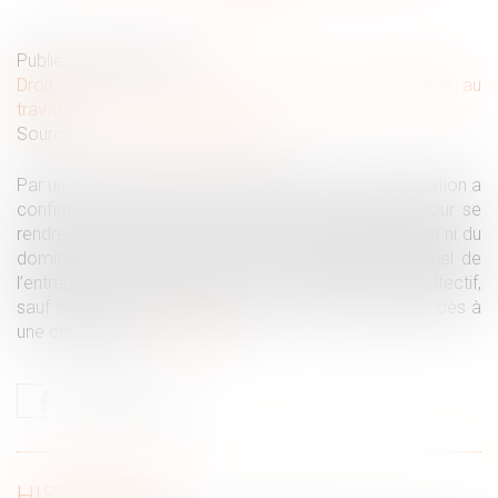
Publié le :
30/01/2025
Droit du travail - Employeurs
/
Relation individuelles au
travail
Source :
www.lemag-juridique.com
Par un arrêt rendu le 15 janvier 2025, la Cour de cassation a
confirmé que le temps de trajet d’un conducteur pour se
rendre sur un lieu de prise de service, lorsqu’il ne s’agit ni du
domicile du salarié ni du centre d’exploitation habituel de
l’entreprise, ne constitue pas du temps de travail effectif,
sauf s’il est effectué dans un ferry ou un train avec accès à
une couchette...
Lire la suite
HISTORIQUE