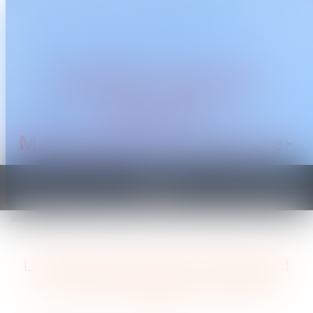
CABINET TRAGUET
AVOCAT
Montpellier & Prades-le-
Lez
Ouvrir
le
Vous êtes ici :
Accueil
menu
Lieu de prise de service : quel impact sur le calcul du temps de travail ?
Lieu de prise de service : quel impact
sur le calcul du temps de travail ?