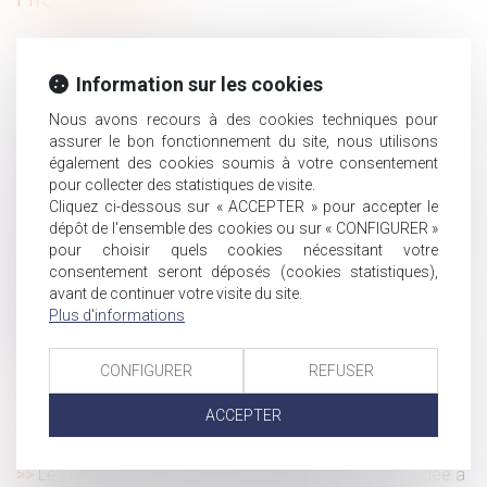
Indivision successorale et démembrement : la Cour de
cassation tranche en faveur des nus-propriétaires
Information sur les cookies
Les périodes non prescrites entre deux arrêts de travail
Nous avons recours à des cookies techniques pour
ne sont plus indemnisées par la sécurité sociale
assurer le bon fonctionnement du site, nous utilisons
Obligation d’emploi des travailleurs handicapés : du
également des cookies soumis à votre consentement
nouveau
pour collecter des statistiques de visite.
Cliquez ci-dessous sur « ACCEPTER » pour accepter le
Devoir conjugal et liberté sexuelle : la CEDH protège le
dépôt de l'ensemble des cookies ou sur « CONFIGURER »
consentement dans le mariage
pour choisir quels cookies nécessitant votre
Harcèlement moral institutionnel : une responsabilité
consentement seront déposés (cookies statistiques),
pénale des dirigeants confirmée
avant de continuer votre visite du site.
Testament international : les limites du recours à un
Plus d'informations
interprète non assermenté
Plans de sécurité : la maintenance sort de l'ombre !
CONFIGURER
REFUSER
Lieu de prise de service : quel impact sur le calcul du
ACCEPTER
temps de travail ?
La responsabilité du fait d'autrui en tableau
Le jugement de divorce acquiert force de chose jugée à