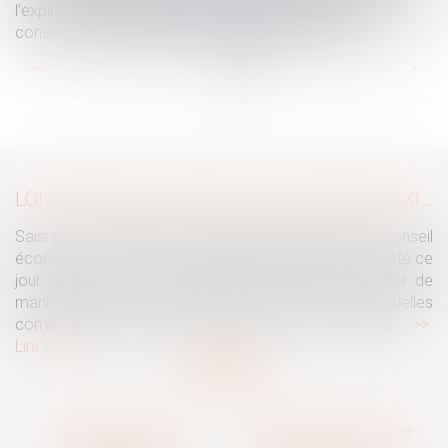
l’expiration du délai d’appel, rendant prescrite la saisie
conservatoire pratiquée plus de cinq ans après
...
...
<<
<
28
29
30
31
32
33
34
>
>>
LOI INTÉGRALE CONTRE LES VIOLENCES SEXISTES ET SEXUELLES : LE CESE POSE LES CONDITIONS DE RÉUSSITE DE LA FUTURE LOI
Saisi par la Présidente de l'Assemblée nationale, le Conseil
économique, social et environnemental (CESE) a adopté ce
jour son avis sur la proposition de loi visant à lutter de
manière intégrale contre les violences sexistes et sexuelles
commises à l'encontre des femmes et des enfants...
Lire la suite
Traguet avocat
Cabinet secondaire