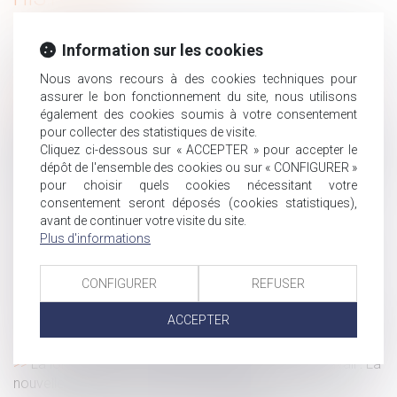
Le dépassement de la durée maximale de travail cause
Information sur les cookies
nécessairement un préjudice au salarié
Nous avons recours à des cookies techniques pour
Loi relative à la protection des enfants : les principales
assurer le bon fonctionnement du site, nous utilisons
dispositions
également des cookies soumis à votre consentement
Salarié protégé : précisions sur le licenciement pour
pour collecter des statistiques de visite.
faute après la période de protection sur des faits antérieurs
Cliquez ci-dessous sur « ACCEPTER » pour accepter le
à son expiration
dépôt de l'ensemble des cookies ou sur « CONFIGURER »
pour choisir quels cookies nécessitant votre
Congé d’adoption : les modalités de recours au congé
consentement seront déposés (cookies statistiques),
sont assouplies
avant de continuer votre visite du site.
Paiement fractionné des droits de succession
Plus d'informations
Transmission d’entreprise en franchise : quelles sont les
règles ?
CONFIGURER
REFUSER
Loi du 21 février 2022 visant à réformer l'adoption
ACCEPTER
CDD de remplacement à terme précis : il doit aller jusqu'à
son terme, même si le salarié remplacé est décédé
La loi pour renforcer la prévention en santé au travail : La
nouvelle définition du harcèlement sexuel