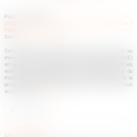
Publié le :
08/03/2022
Droit de la famille, des personnes et de leur patrimoine
/
Filiation
Source :
actu.dalloz-etudiant.fr
Cette nouvelle loi aborde de nombreux sujets : aider au
mieux les enfants confiés à l'aide sociale à l'enfance (ASE)
en améliorant leur quotidien, en les protégeant contre les
violences, parfois institutionnelles ; sécuriser l’exercice du
métier d’assistant familial ; améliorer la gouvernance de la
protection de l'enfance ; protéger au mieux les mineurs non
accompagnés.
Lire la suite
HISTORIQUE