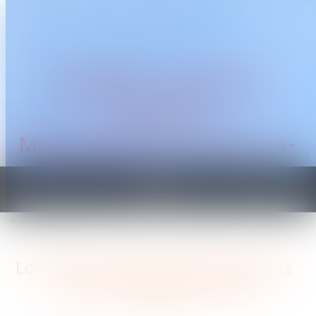
CABINET TRAGUET
AVOCAT
Montpellier & Prades-le-
Lez
Ouvrir
le
Vous êtes ici :
Accueil
menu
Loi relative à la protection des enfants : les principales dispositions
Loi relative à la protection des enfants :
les principales dispositions