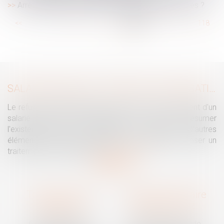
Arrêt-maladie : qu'en est-il du versement des primes ?
...
<<
<
112
113
114
115
116
117
118
...
>
>>
SALARIÉ PROTÉGÉ : UN REFUS D'AUTORISATION DE LICENCIEMENT NE SUFFIT PAS À PRÉSUMER UNE DISCRIMINATION SYNDICALE
Le refus par l'administration d'autoriser le licenciement d'un
salarié protégé ne permet pas, à lui seul, de présumer
l'existence d'une discrimination syndicale. D'autres
éléments doivent être apportés pour laisser supposer un
traitement discriminatoire...
Lire la suite
Traguet avocat
Cabinet secondaire
Montpellier
Prades-le-Lez
6 Passage Lonjon
188 Route de Mende