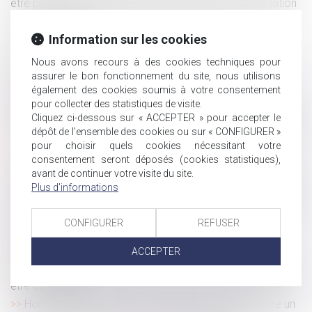
être pris en considération dans l’évaluation de la prestation
compensatoire
Normes imposées à l'employeur : le CSE doit quand
Information sur les cookies
même être consulté
Nous avons recours à des cookies techniques pour
L’employeur ne peut pas demander la nullité d’une
assurer le bon fonctionnement du site, nous utilisons
convention de forfait en heures
également des cookies soumis à votre consentement
Pas de délit de harcèlement moral sans conscience
pour collecter des statistiques de visite.
Cliquez ci-dessous sur « ACCEPTER » pour accepter le
d'avoir contribué à la dégradation des conditions de travail
dépôt de l'ensemble des cookies ou sur « CONFIGURER »
Loi santé au travail : les règles de l'essai encadré sont
pour choisir quels cookies nécessitant votre
définies
consentement seront déposés (cookies statistiques),
À Nanterre, on expérimente la désignation d’office
avant de continuer votre visite du site.
d’avocat pour chaque mineur suivi en assistance éducative
Plus d'informations
Rapport d’une donation d’un terrain constructible que le
donataire a par la suite viabilisé
CONFIGURER
REFUSER
Comment organiser et optimiser la transmission
ACCEPTER
d’entreprise ?
Maladie professionnelle : ce qui n'est pas imputable peut
être opposable !
Homoparenté : règles applicables aux relations entre un