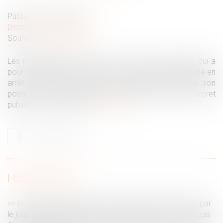
Publié le :
10/05/2022
Droit du travail - Salariés
Source :
www.netpme.fr
Les modalités de mise en œuvre de l'essai encadré, qui a
pour objectif de favoriser le retour à l'emploi d'un salarié en
arrêt de travail en testant sa capacité à reprendre son
poste ou un autre poste de travail, sont fixées par un décret
publié le 17 mars 2022.
Lire la suite
HISTORIQUE
La jouissance gratuite du logement familial accordé par
le juge à l’épouse au titre du devoir de secours ne doit pas