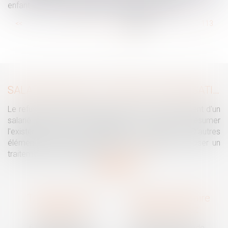
enfant et l’ex-compagne de sa mère biologique
...
<<
<
107
108
109
110
111
112
113
...
>
>>
SALARIÉ PROTÉGÉ : UN REFUS D'AUTORISATION DE LICENCIEMENT NE SUFFIT PAS À PRÉSUMER UNE DISCRIMINATION SYNDICALE
Le refus par l'administration d'autoriser le licenciement d'un
salarié protégé ne permet pas, à lui seul, de présumer
l'existence d'une discrimination syndicale. D'autres
éléments doivent être apportés pour laisser supposer un
traitement discriminatoire...
Lire la suite
Traguet avocat
Cabinet secondaire
Montpellier
Prades-le-Lez
6 Passage Lonjon
188 Route de Mende