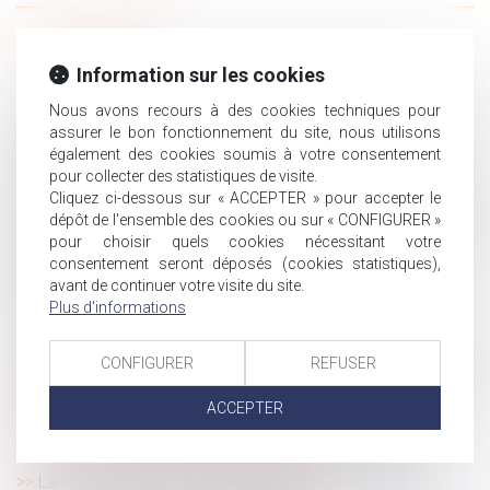
HISTORIQUE
Information sur les cookies
Contrat de travail : tout savoir sur la clause de mobilité
Nous avons recours à des cookies techniques pour
assurer le bon fonctionnement du site, nous utilisons
Licenciement pour cause réelle et sérieuse du salarié
également des cookies soumis à votre consentement
refusant le reclassement proposé par son employeur
pour collecter des statistiques de visite.
Adoption internationale en France : des pratiques illicites
Cliquez ci-dessous sur « ACCEPTER » pour accepter le
Reprise d’une activité économique par une personne
dépôt de l'ensemble des cookies ou sur « CONFIGURER »
publique : conséquences du transfert des contrats de travail
pour choisir quels cookies nécessitant votre
consentement seront déposés (cookies statistiques),
Donation au personnel salarié d’une entreprise :
avant de continuer votre visite du site.
relèvement de l’abattement
Plus d'informations
Peut-on partir en vacances pendant un arrêt maladie ?
Du nouveau sur la Prime « Macron »
CONFIGURER
REFUSER
Transfert de contrat de travail pour la gestion d’un centre
de loisirs
ACCEPTER
L’ordonnance de protection contre les violences
conjugales : un dispositif sous-employé
La recevabilité des demandes distinctes de celles