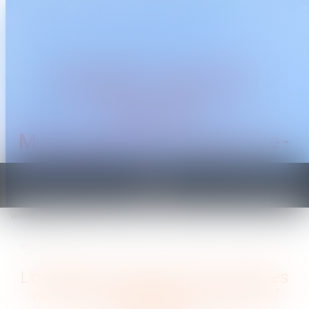
CABINET TRAGUET
AVOCAT
Montpellier & Prades-le-
Lez
Ouvrir
le
Vous êtes ici :
Accueil
menu
L’ordonnance de protection contre les violences conjugales : un dispositif sous-
employé
L’ordonnance de protection contre les
violences conjugales : un dispositif