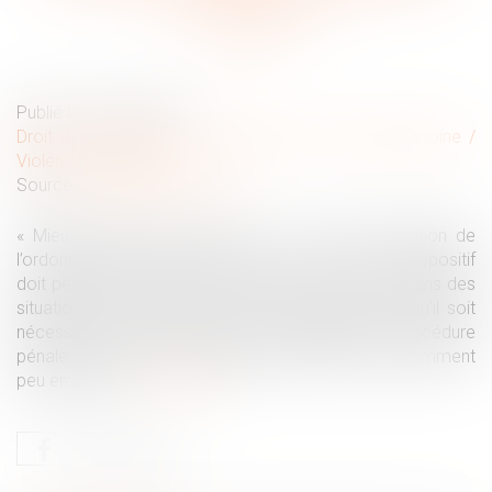
sous-employé
Publié le :
22/03/2024
Droit de la famille, des personnes et de leur patrimoine
/
Violences familiales
Source :
theconversation.com
« Mieux protéger les femmes » : telle est l’ambition de
l’ordonnance de protection, créée en 2010. Ce dispositif
doit permettre à la justice d’intervenir en urgence dans des
situations de violence au sein des couples, sans qu’il soit
nécessaire de porter plainte ou d’engager une procédure
pénale. Pourtant, cet outil juridique demeure étonnamment
peu employé...
Lire la suite