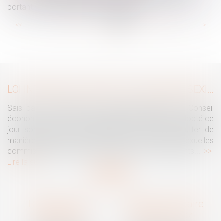
portant sur les désaccords des parties
...
...
<<
<
54
55
56
57
58
59
60
>
>>
LOI INTÉGRALE CONTRE LES VIOLENCES SEXISTES ET SEXUELLES : LE CESE POSE LES CONDITIONS DE RÉUSSITE DE LA FUTURE LOI
Saisi par la Présidente de l'Assemblée nationale, le Conseil
économique, social et environnemental (CESE) a adopté ce
jour son avis sur la proposition de loi visant à lutter de
manière intégrale contre les violences sexistes et sexuelles
commises à l'encontre des femmes et des enfants...
Lire la suite
Traguet avocat
Cabinet secondaire
Montpellier
Prades-le-Lez