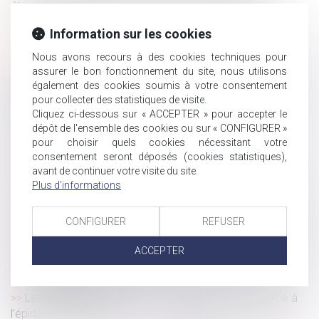
étendue de l’obligation de loyauté de l’employeur
Résidence alternée en cas de violences conjugales
Information sur les cookies
Manquer de respect à ses salariés peut entraîner la
Nous avons recours à des cookies techniques pour
résiliation judiciaire du contrat de travail
assurer le bon fonctionnement du site, nous utilisons
Investir dans des équipements de protection au travail :
également des cookies soumis à votre consentement
l’assurance maladie propose une subvention pour les
pour collecter des statistiques de visite.
TPE/PME
Cliquez ci-dessous sur « ACCEPTER » pour accepter le
Transmission d’entreprise : quelles sont les étapes à
dépôt de l'ensemble des cookies ou sur « CONFIGURER »
anticiper ?
pour choisir quels cookies nécessitant votre
consentement seront déposés (cookies statistiques),
Les personnes victimes de violences conjugales
avant de continuer votre visite du site.
peuvent débloquer leur épargne salariale à tout moment
Plus d'informations
TF1 condamnée pour travail dissimulé et licenciement
abusif
CONFIGURER
REFUSER
Tenir compte des mesures sanitaires dans l'organisation
des entretiens professionnels
ACCEPTER
Travailleurs indépendants : modifications du code de la
sécurité sociale
Les élus du CSE ont un rôle économique à jouer face à
l’épidémie de Covid-19