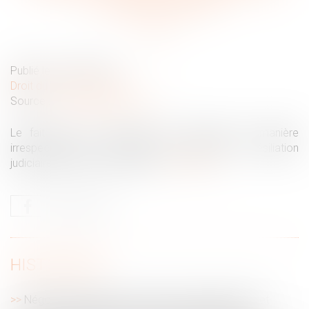
contrat de travail
Publié le :
22/06/2020
Droit du travail - Salariés
Source :
www.juridiconline.com
Le fait pour un employeur de s'adresser de manière
irrespectueuse à un salarié peut justifier la résiliation
judiciaire du contrat de travail...
Lire la suite
HISTORIQUE
Négociation du protocole d’accord préélectoral et