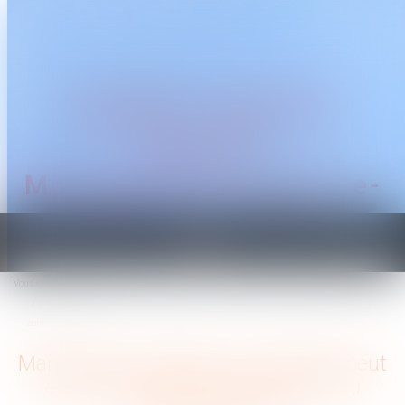
CABINET TRAGUET
AVOCAT
Montpellier & Prades-le-
Lez
Ouvrir
le
Vous êtes ici :
Accueil
menu
Manquer de respect à ses salariés peut entraîner la résiliation judiciaire du
contrat de travail
Manquer de respect à ses salariés peut
entraîner la résiliation judiciaire du