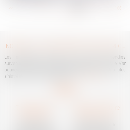
...
<<
<
160
161
162
163
164
165
166
...
>
>>
INCENDIES : LES ENTREPRISES PEUVENT RECOURIR À L’ACTIVITÉ PARTIELLE
Les entreprises touchées par les violents incendies
survenus notamment en Nouvelle Aquitaine et dans le Var
peuvent recourir à l’activité partielle avec, pour les plus
sinistrées, un reste à charge zéro...
Lire la suite
Traguet avocat
Cabinet secondaire
Montpellier
Prades-le-Lez
6 Passage Lonjon
188 Route de Mende