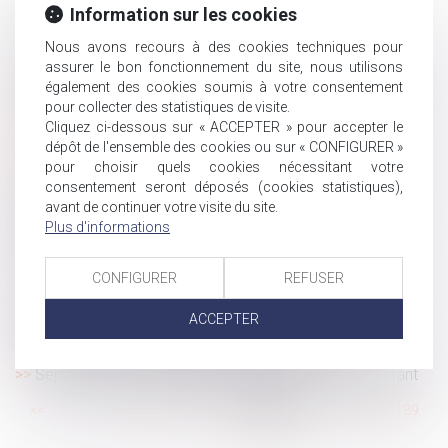
Réforme du droit français de la responsabilité civile et
Information sur les cookies
les relations économiques
Nous avons recours à des cookies techniques pour
Quid des congés payés
assurer le bon fonctionnement du site, nous utilisons
Le décret sur le contrôle des chômeurs porté devant le
également des cookies soumis à votre consentement
Conseil d’Etat
pour collecter des statistiques de visite.
Cliquez ci-dessous sur « ACCEPTER » pour accepter le
Mariage du majeur sous tutelle : la Cour rappelle
dépôt de l'ensemble des cookies ou sur « CONFIGURER »
l'appréciation souveraine du juge
pour choisir quels cookies nécessitant votre
Formation obligatoire et échec du salarié : le
consentement seront déposés (cookies statistiques),
licenciement peut être motivé
avant de continuer votre visite du site.
Que devient le contrat de travail du salarié en cas de
Plus d'informations
décès de l’employeur ?
Transmission de la nue-propriété et plus-value
CONFIGURER
REFUSER
Quelles conditions pour se prévaloir d’une décision
ACCEPTER
implicite de l’URSSAF issue d’un précédent contrôle ?
Régime de la responsabilité de l’arbitre
Séparation du couple homosexuel et intérêt de l'enfant
...
<<
<
183
184
185
186
187
188
189