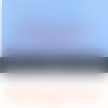
CABINET TRAGUET
AVOCAT
Montpellier & Prades-le-
Lez
Ouvrir
le
Vous êtes ici :
Accueil
menu
Mariage du majeur sous tutelle : la Cour rappelle l'appréciation souveraine du juge
Mariage du majeur sous tutelle : la Cour
rappelle l'appréciation souveraine du
juge