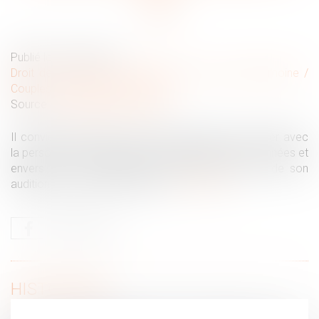
Publié le :
30/07/2019
Droit de la famille, des personnes et de leur patrimoine
/
Couples et régime matrimoniaux
Source :
www.juridiconline.com
Il convient d’autoriser un majeur protégé à se marier avec
la personne dont il partage la vie depuis plusieurs années et
envers qui il a exprimé le souhait de s’unir lors de son
audition par le juge des tutelles...
Lire la suite
HISTORIQUE