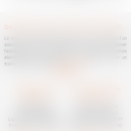
...
>
>>
SALARIÉ PROTÉGÉ : UN REFUS D'AUTORISATION DE LICENCIEMENT NE SUFFIT PAS À PRÉSUMER UNE DISCRIMINATION SYNDICALE
Le refus par l'administration d'autoriser le licenciement d'un
salarié protégé ne permet pas, à lui seul, de présumer
l'existence d'une discrimination syndicale. D'autres
éléments doivent être apportés pour laisser supposer un
traitement discriminatoire...
Lire la suite
Traguet avocat
Cabinet secondaire
Montpellier
Prades-le-Lez
6 Passage Lonjon
188 Route de Mende
34000 Montpellier
34730 Prades-le-Lez
Ligne fixe :
04 67 92 19 95
Ligne fixe :
04 67 55 58 91
Portable :
06 07 03 55 90
Portable :
06 07 03 55 90