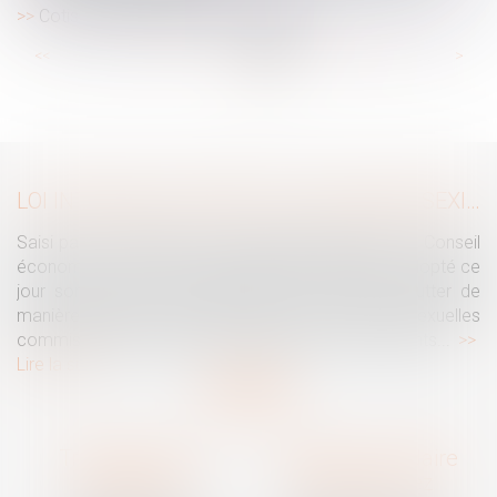
Cotisation AGS au 1er janvier 2025
...
...
<<
<
31
32
33
34
35
36
37
>
>>
LOI INTÉGRALE CONTRE LES VIOLENCES SEXISTES ET SEXUELLES : LE CESE POSE LES CONDITIONS DE RÉUSSITE DE LA FUTURE LOI
Saisi par la Présidente de l'Assemblée nationale, le Conseil
économique, social et environnemental (CESE) a adopté ce
jour son avis sur la proposition de loi visant à lutter de
manière intégrale contre les violences sexistes et sexuelles
commises à l'encontre des femmes et des enfants...
Lire la suite
Traguet avocat
Cabinet secondaire
Montpellier
Prades-le-Lez