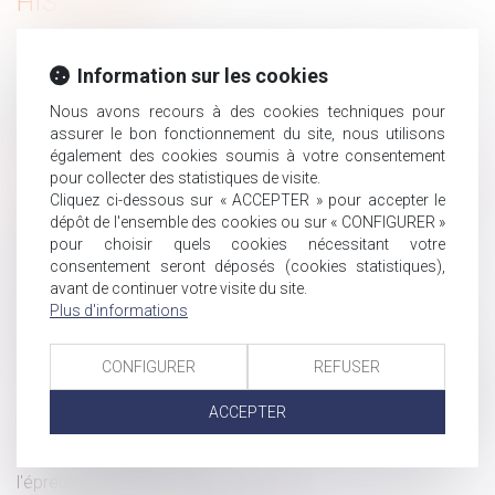
HISTORIQUE
Reconnaissance des jugements étrangers : les limites de
Information sur les cookies
l’exequatur en matière d’adoption
Pollution routière : plus de risques de santé pour les
Nous avons recours à des cookies techniques pour
assurer le bon fonctionnement du site, nous utilisons
travailleurs exposés
également des cookies soumis à votre consentement
Mettre fin aux violences et discriminations à l'égard des
pour collecter des statistiques de visite.
femmes LBQ en Europe
Cliquez ci-dessous sur « ACCEPTER » pour accepter le
Interdiction aux établissements bancaires de prélever
dépôt de l'ensemble des cookies ou sur « CONFIGURER »
certains frais lors des successions
pour choisir quels cookies nécessitant votre
consentement seront déposés (cookies statistiques),
Prime exceptionnelle et télétravail : pas de
avant de continuer votre visite du site.
méconnaissance du principe d’égalité de traitement
Plus d'informations
Indivision et absence de renvoi précis aux pièces : une
irrégularité sans sanction ?
CONFIGURER
REFUSER
Activité partielle et ALPD depuis le 1er novembre 2024
Prévention des risques chimiques et système national de
ACCEPTER
toxicovigilance en France
Inaptitude du salarié : les obligations de l'employeur à
l'épreuve du reclassement