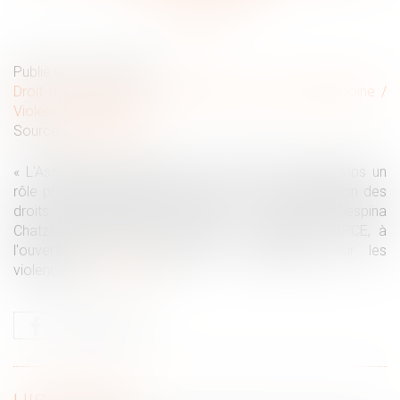
Publié le :
20/12/2024
Droit de la famille, des personnes et de leur patrimoine
/
Violences familiales
Source :
pace.coe.int
« L'Assemblée parlementaire a joué depuis longtemps un
rôle prépondérant dans la promotion et la protection des
droits des personnes LGBTI », a déclaré Despina
Chatzivassiliou-Tsovilis, Secrétaire Générale de l'APCE, à
l'ouverture d'une conférence à Strasbourg sur les
violences...
Lire la suite