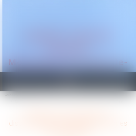
CABINET TRAGUET
AVOCAT
Montpellier & Prades-le-
Lez
Ouvrir
le
Vous êtes ici :
Accueil
menu
Mettre fin aux violences et discriminations à l'égard des femmes LBQ en Europe
Mettre fin aux violences et
discriminations à l'égard des femmes
LBQ en Europe