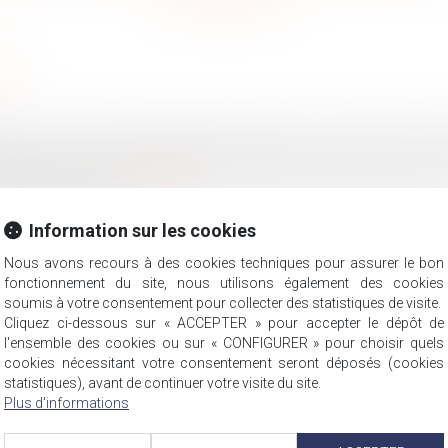
ail
ement d'une nouvelle campagne nationale de communication vis
uis le 12 octobre et jusqu’au 27 novembre 2024, met en avant d
rité au travail...
Lire la suite
Information sur les cookies
Nous avons recours à des cookies techniques pour assurer le bon
fonctionnement du site, nous utilisons également des cookies
soumis à votre consentement pour collecter des statistiques de visite.
Cliquez ci-dessous sur « ACCEPTER » pour accepter le dépôt de
l'ensemble des cookies ou sur « CONFIGURER » pour choisir quels
cookies nécessitant votre consentement seront déposés (cookies
statistiques), avant de continuer votre visite du site.
Plus d'informations
victime d’un accident du travail en 2024 ?
ivile du professionnel ne peut être écartée malgré l’incertitude sur