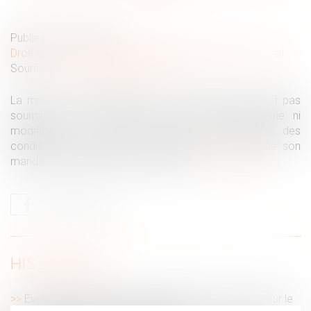
Publié le :
07/01/2025
Droit du travail - Salariés
/
Relation individuelles au travail
Source :
www.lemag-juridique.com
La mise à pied disciplinaire d’un salarié protégé n’est pas
soumise à son accord dès lors qu’elle n’entraîne ni
modification du contrat de travail, ni altération des
conditions de travail, ni suspension de l’exercice de son
mandat de représentant du personnel...
Lire la suite
HISTORIQUE
Évolution des facultés contributives des parents pour le