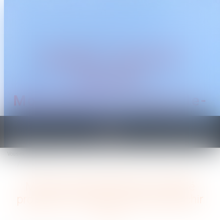
CABINET TRAGUET
AVOCAT
Montpellier & Prades-le-
Lez
Ouvrir
le
Vous êtes ici :
Accueil
menu
Mise à pied disciplinaire et salarié protégé : les limites à ne pas franchir
Mise à pied disciplinaire et salarié
protégé : les limites à ne pas franchir