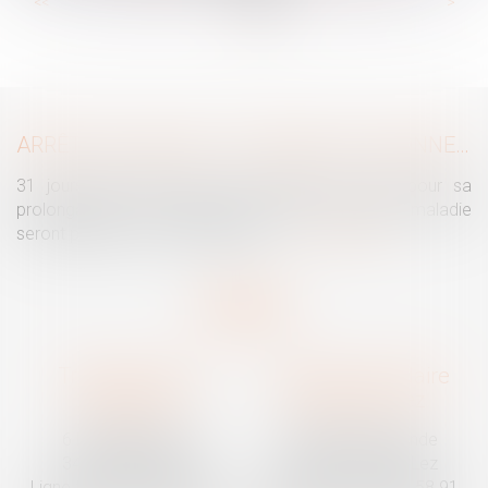
...
...
<<
<
30
31
32
33
34
35
36
>
>>
ARRÊTS DE TRAVAIL : UN DÉCRET PLAFONNE POUR LA PREMIÈRE FOIS LEUR DURÉE À PARTIR DU 1ER SEPTEMBRE 2026
31 jours maximum pour un premier arrêt, 62 pour sa
prolongation : dès septembre 2026, vos arrêts maladie
seront plafonnés comme jamais...
Lire la suite
Traguet avocat
Cabinet secondaire
Montpellier
Prades-le-Lez
6 Passage Lonjon
188 Route de Mende
34000 Montpellier
34730 Prades-le-Lez
Ligne fixe :
04 67 92 19 95
Ligne fixe :
04 67 55 58 91