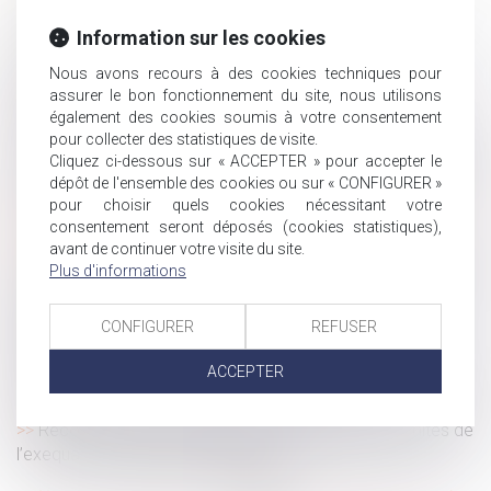
paiement de la pension alimentaire
Harcèlement moral : une évaluation globale des faits
Information sur les cookies
s’impose
Nous avons recours à des cookies techniques pour
Avantages en nature pour la pratique du sport en
assurer le bon fonctionnement du site, nous utilisons
entreprise
également des cookies soumis à votre consentement
Taux de cotisation ATMP 2025 : calcul et explications
pour collecter des statistiques de visite.
Cliquez ci-dessous sur « ACCEPTER » pour accepter le
Plafond de sécurité sociale pour 2025 : l’arrêté est publié
dépôt de l'ensemble des cookies ou sur « CONFIGURER »
au JO
pour choisir quels cookies nécessitant votre
Mise à pied disciplinaire et salarié protégé : les limites à
consentement seront déposés (cookies statistiques),
ne pas franchir
avant de continuer votre visite du site.
Plus d'informations
Successions et dettes fiscales : l’importance de déclarer
les créances dans les délais légaux
Des messages privés... pas si privés sur un téléphone
CONFIGURER
REFUSER
professionnel
ACCEPTER
Quand opter pour le paiement trimestriel des cotisations
en 2025 ?
Reconnaissance des jugements étrangers : les limites de
l’exequatur en matière d’adoption