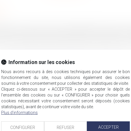
le
 dans le cadre de la lutte contre l’épidémie de Covid-19 a ét
te fin, le réseau des Urssaf a indiqué sur son site internet les
Information sur les cookies
Nous avons recours à des cookies techniques pour assurer le bon
fonctionnement du site, nous utilisons également des cookies
soumis à votre consentement pour collecter des statistiques de visite.
Cliquez ci-dessous sur « ACCEPTER » pour accepter le dépôt de
l'ensemble des cookies ou sur « CONFIGURER » pour choisir quels
cookies nécessitant votre consentement seront déposés (cookies
zon à réduire ses activités aux produits essentiels
statistiques), avant de continuer votre visite du site.
Plus d'informations
assiette du recours subrogatoire des tiers payeurs
ACCEPTER
CONFIGURER
REFUSER