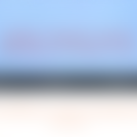
CABINET TRAGUET AVOCAT
Montpellier & Prades-le-Le
on
Honoraires
Actualités
 cotisations sociales
bénéficier du report de paiemen