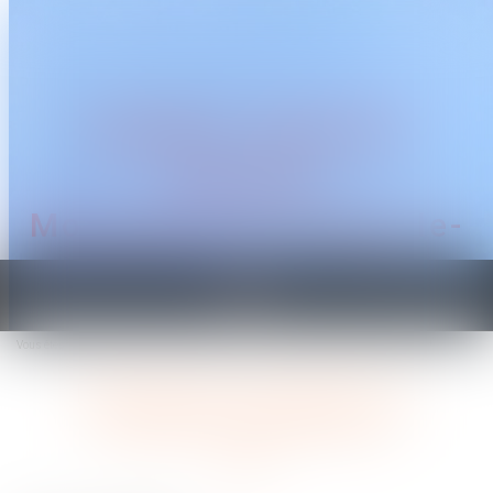
CABINET TRAGUET
AVOCAT
Montpellier & Prades-le-
Lez
Ouvrir
le
Vous êtes ici :
Accueil
Ne tardez pas à organiser vos entretiens professionnels !
menu
Ne tardez pas à organiser vos
entretiens professionnels !