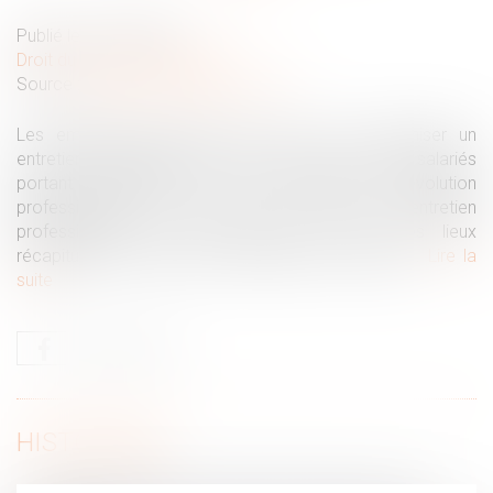
Publié le :
22/06/2021
Droit du travail - Employeurs
Source :
cabinet-rs.expert-infos.com
Les employeurs doivent, tous les 2 ans, organiser un
entretien professionnel avec chacun de leurs salariés
portant notamment sur leurs perspectives d’évolution
professionnelle. Et tous les 6 ans, cet entretien
professionnel doit faire l’objet d’un état des lieux
récapitulatif du parcours professionnel du salarié...
Lire la
suite
HISTORIQUE