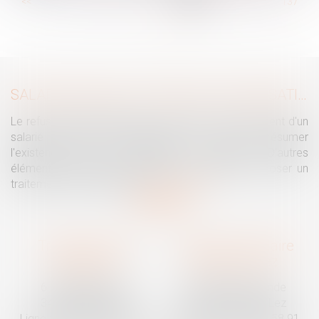
...
<<
<
131
132
133
134
135
136
137
...
>
>>
SALARIÉ PROTÉGÉ : UN REFUS D'AUTORISATION DE LICENCIEMENT NE SUFFIT PAS À PRÉSUMER UNE DISCRIMINATION SYNDICALE
Le refus par l'administration d'autoriser le licenciement d'un
salarié protégé ne permet pas, à lui seul, de présumer
l'existence d'une discrimination syndicale. D'autres
éléments doivent être apportés pour laisser supposer un
traitement discriminatoire...
Lire la suite
Traguet avocat
Cabinet secondaire
Montpellier
Prades-le-Lez
6 Passage Lonjon
188 Route de Mende
34000 Montpellier
34730 Prades-le-Lez
Ligne fixe :
04 67 92 19 95
Ligne fixe :
04 67 55 58 91