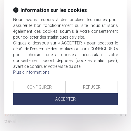
Après la liquidation des intérêts matrimoniaux, plus
d'indemnité
Information sur les cookies
Ne tardez pas à organiser vos entretiens professionnels
Nous avons recours à des cookies techniques pour
!
assurer le bon fonctionnement du site, nous utilisons
Les heures acquises au titre du DIF doivent être inscrites
également des cookies soumis à votre consentement
sur le CPF avant le 1er juillet 2021
pour collecter des statistiques de visite.
Cliquez ci-dessous sur « ACCEPTER » pour accepter le
Un testament peut interdire de vendre une maison dont
dépôt de l'ensemble des cookies ou sur « CONFIGURER »
on a hérité
pour choisir quels cookies nécessitant votre
Amiante : la Cour de cassation reconnaît le droit
consentement seront déposés (cookies statistiques),
à l’indemnisation d’ex-salariés d’EDF
avant de continuer votre visite du site.
L’enjeu familial d’une cession d’entreprise
Plus d'informations
Certification des comptes 2020 du régime général de
sécurité sociale et du CPSTI
CONFIGURER
REFUSER
CFE 2021 : un acompte à payer au plus tard le 15 juin
ACCEPTER
2021
Proposition de loi pour nommer les enfants nés sans vie
De nouvelles mesures concernant les congés payés des
travailleurs