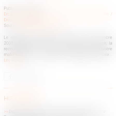
Publié le :
20/12/2023
Droit de la famille, des personnes et de leur patrimoine
/
Divorce et séparation
Source :
www.lemag-juridique.com
Le règlement n°2201/2003 du Conseil du 27 novembre
2003, dit Bruxelles II bis, est relatif à la compétence, la
reconnaissance et l’exécution des décisions en matière
matrimoniale et en matière de responsabilité parentale...
Lire la suite
HISTORIQUE
Depuis le 1er janvier, l'employeur doit informer France