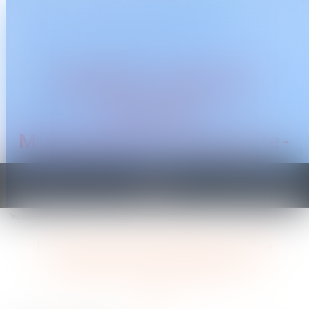
CABINET TRAGUET
AVOCAT
Montpellier & Prades-le-
Lez
Ouvrir
le
Vous êtes ici :
Accueil
Non-retour illicite d’enfant : quelle juridiction est compétente ?
menu
Non-retour illicite d’enfant : quelle
juridiction est compétente ?