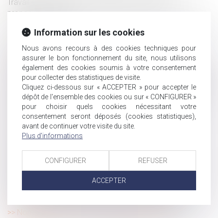
Travail en cas de refus d'un salarié en CDD d'une
proposition de CDI
Les barèmes des droits de succession et donation pour
Information sur les cookies
2024.
Nous avons recours à des cookies techniques pour
Les conditions d’appréciation de l’existence d’un
assurer le bon fonctionnement du site, nous utilisons
harcèlement moral par le juge
également des cookies soumis à votre consentement
Opérations de chargement et de déchargement : rappel
pour collecter des statistiques de visite.
de l’obligation de mise en place d’un protocole de sécurité
Cliquez ci-dessous sur « ACCEPTER » pour accepter le
L’adhésion au contrat de sécurisation professionnelle
dépôt de l'ensemble des cookies ou sur « CONFIGURER »
emporte renonciation aux propositions de reclassement
pour choisir quels cookies nécessitant votre
consentement seront déposés (cookies statistiques),
Participation aux acquêts : calcul de la plus-value d’un
avant de continuer votre visite du site.
bien
Plus d'informations
Reclassement du salarié inapte : rappel concernant le
périmètre de l'obligation
CONFIGURER
REFUSER
Garantie légale des vices cachés : le délai butoir de 20
ans ne s’applique pas à l’action récursoire
ACCEPTER
Donation de sommes d’argent avec réserve d’usufruit :
vers la non-déductibilité de la dette de restitution ?
Non-retour illicite d’enfant : quelle juridiction est