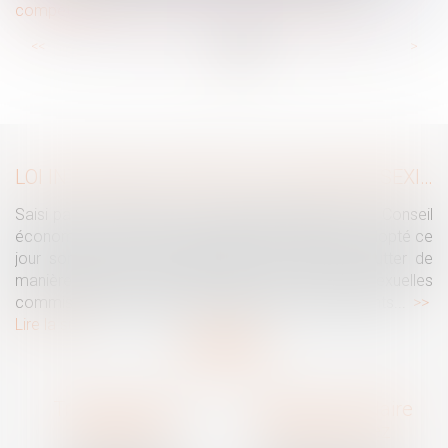
compétente ?
...
...
<<
<
61
62
63
64
65
66
67
>
>>
LOI INTÉGRALE CONTRE LES VIOLENCES SEXISTES ET SEXUELLES : LE CESE POSE LES CONDITIONS DE RÉUSSITE DE LA FUTURE LOI
Saisi par la Présidente de l'Assemblée nationale, le Conseil
économique, social et environnemental (CESE) a adopté ce
jour son avis sur la proposition de loi visant à lutter de
manière intégrale contre les violences sexistes et sexuelles
commises à l'encontre des femmes et des enfants...
Lire la suite
Traguet avocat
Cabinet secondaire
Montpellier
Prades-le-Lez