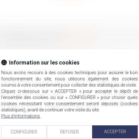
 contribution pour accompagner les entreprises dans leur gesti
t en effet autorisés par la loi …
Lire la suite
Information sur les cookies
Nous avons recours à des cookies techniques pour assurer le bon
fonctionnement du site, nous utilisons également des cookies
soumis à votre consentement pour collecter des statistiques de visite.
Cliquez ci-dessous sur « ACCEPTER » pour accepter le dépôt de
l'ensemble des cookies ou sur « CONFIGURER » pour choisir quels
tage
cookies nécessitant votre consentement seront déposés (cookies
a caution séparée de biens
statistiques), avant de continuer votre visite du site.
Plus d'informations
rvation voire une amélioration du Pacte Dutreil
availleurs
ACCEPTER
CONFIGURER
REFUSER
 de repas sur les lieux de travail