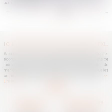
par le Code du travail ?
...
...
<<
<
99
100
101
102
103
104
105
>
>>
LOI INTÉGRALE CONTRE LES VIOLENCES SEXISTES ET SEXUELLES : LE CESE POSE LES CONDITIONS DE RÉUSSITE DE LA FUTURE LOI
Saisi par la Présidente de l'Assemblée nationale, le Conseil
économique, social et environnemental (CESE) a adopté ce
jour son avis sur la proposition de loi visant à lutter de
manière intégrale contre les violences sexistes et sexuelles
commises à l'encontre des femmes et des enfants...
Lire la suite
Traguet avocat
Cabinet secondaire
Montpellier
Prades-le-Lez