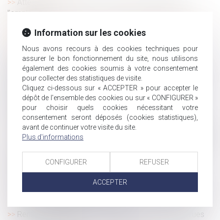
Attestation de formation : quelle responsabilité de
l’employeur ?
De nouvelles mesures pour faciliter le déploiement de
Information sur les cookies
l'épargne salariale
Nous avons recours à des cookies techniques pour
Les effets du consentement d’un époux au
assurer le bon fonctionnement du site, nous utilisons
cautionnement souscrit par son conjoint
également des cookies soumis à votre consentement
Procréation médicalement assistée -Droit d'accès aux
pour collecter des statistiques de visite.
origines des enfants nés d'une PMA : ce qui change au
Cliquez ci-dessous sur « ACCEPTER » pour accepter le
1er septembre 2022
dépôt de l'ensemble des cookies ou sur « CONFIGURER »
Caractéristiques du CDI : le contrat de travail à durée
pour choisir quels cookies nécessitant votre
consentement seront déposés (cookies statistiques),
indéterminée
avant de continuer votre visite du site.
Les jours de RTT non pris peuvent désormais être payés
Plus d'informations
Les mesures des Urssaf pour soutenir les employeurs et
indépendants confrontés aux incendies
CONFIGURER
REFUSER
Succession : quelles règles pour les enfants, petits-
enfants et arrière-petits-enfants ?
ACCEPTER
Le non-respect d’une procédure conventionnelle après le
licenciement invalide-t-il ce dernier ?
Rentrée scolaire 2022 : quelles sont les règles prévues