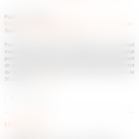
Publié le :
08/09/2022
Droit du travail - Employeurs
/
Droit de la protection sociale
Source :
www.editions-legislatives.fr
Pour faciliter la diffusion de l'intéressement, la loi portant
mesures d'urgence pour la protection du pouvoir d'achat
prévoit plusieurs mesures, parmi lesquelles le relèvement
de la durée maximale de l'intéressement et l'élargissement
de la mise en place par DUE aux entreprises de moins de
50 salariés...
Lire la suite
HISTORIQUE