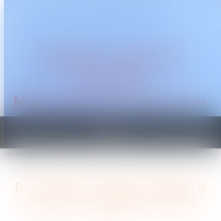
CABINET TRAGUET
AVOCAT
Montpellier & Prades-le-
Lez
Ouvrir
le
Vous êtes ici :
Accueil
menu
De nouvelles mesures pour faciliter le déploiement de l'épargne salariale
De nouvelles mesures pour faciliter le
déploiement de l'épargne salariale