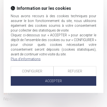
règlement intérieur !
Information sur les cookies
Remboursement de frais de transport : l’éloignement de
la résidence habituelle est sans incidence
Nous avons recours à des cookies techniques pour
Ordonnance indemnité complémentaire employeur
assurer le bon fonctionnement du site, nous utilisons
Covid-19 jusque fin 2022
également des cookies soumis à votre consentement
pour collecter des statistiques de visite.
En présence d’avances dépassant la valeur de rachat du
Cliquez ci-dessous sur « ACCEPTER » pour accepter le
contrat d’assurance-vie, l’assureur ne peut modifier le
dépôt de l'ensemble des cookies ou sur « CONFIGURER »
contrat unilatéralement pour s’octroyer un droit de rachat
pour choisir quels cookies nécessitant votre
Une EURL ayant une activité d'agent commercial n'est
consentement seront déposés (cookies statistiques),
pas dissoute au décès de son associé
avant de continuer votre visite du site.
Plus d'informations
Notion de contrat à distance au sens du Code de la
consommation
Quand l’employeur prend en charge les trajets domicile-
CONFIGURER
REFUSER
travail des salariés
ACCEPTER
Attestation de formation : quelle responsabilité de
l’employeur ?
De nouvelles mesures pour faciliter le déploiement de
l'épargne salariale