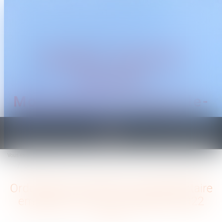
CABINET TRAGUET
AVOCAT
Montpellier & Prades-le-
Lez
Ouvrir
le
Vous êtes ici :
Accueil
menu
Ordonnance indemnité complémentaire employeur Covid-19 jusque fin 2022
Ordonnance indemnité complémentaire
employeur Covid-19 jusque fin 2022