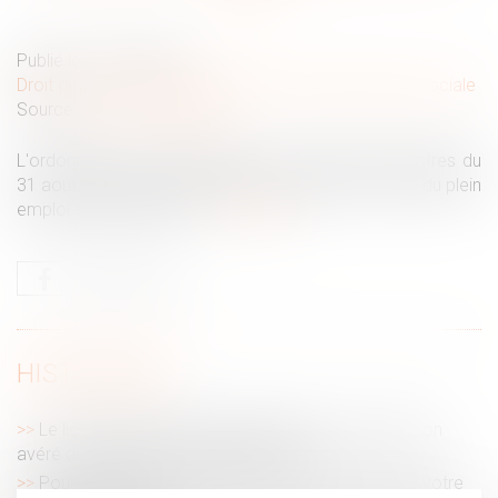
Publié le :
15/09/2022
Droit du travail - Employeurs
/
Droit de la protection sociale
Source :
www.vie-publique.fr
L'ordonnance a été présentée au Conseil des ministres du
31 août 2022 par Olivier Dussopt, ministre du travail, du plein
emploi et de l'insertion...
Lire la suite
HISTORIQUE
Le licenciement fondé partiellement sur un abus non
avéré de la liberté d’expression est nul
Pour protéger les lanceurs d'alerte, mettez à jour votre