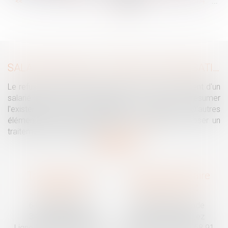
...
...
<<
<
98
99
100
101
102
103
104
>
>>
SALARIÉ PROTÉGÉ : UN REFUS D'AUTORISATION DE LICENCIEMENT NE SUFFIT PAS À PRÉSUMER UNE DISCRIMINATION SYNDICALE
Le refus par l'administration d'autoriser le licenciement d'un
salarié protégé ne permet pas, à lui seul, de présumer
l'existence d'une discrimination syndicale. D'autres
éléments doivent être apportés pour laisser supposer un
traitement discriminatoire...
Lire la suite
Traguet avocat
Cabinet secondaire
Montpellier
Prades-le-Lez
6 Passage Lonjon
188 Route de Mende
34000 Montpellier
34730 Prades-le-Lez
Ligne fixe :
04 67 92 19 95
Ligne fixe :
04 67 55 58 91