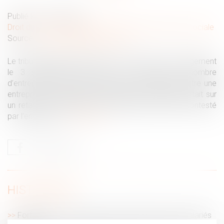
Publié le :
12/02/2020
Droit du travail - Employeurs
/
Droit de la protection sociale
Source :
www.guideduportage.com
Le tribunal de grande instance de Paris a rendu un jugement
le 3 septembre 2019 qui va rassurer bon nombre
d’entreprises de portage salarial. Le contentieux entre une
entreprise de portage et l’administration fiscale portait sur
un retard de règlement des cotisations URSSAF, contesté
par l’entreprise...
Lire la suite
HISTORIQUE
Forfait jours : combien de jours de RTT pour les salariés