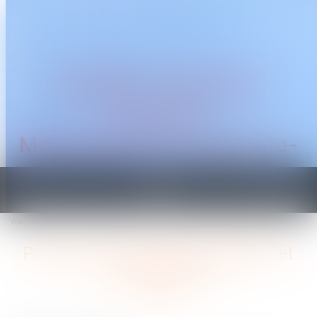
CABINET TRAGUET
AVOCAT
Montpellier & Prades-le-
Lez
Ouvrir
le
Vous êtes ici :
Accueil
Paiement des cotisations URSSAF et portage salarial
menu
Paiement des cotisations URSSAF et
portage salarial