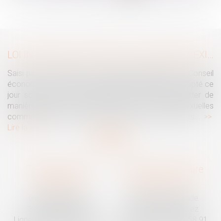
...
>
>>
LOI INTÉGRALE CONTRE LES VIOLENCES SEXISTES ET SEXUELLES : LE CESE POSE LES CONDITIONS DE RÉUSSITE DE LA FUTURE LOI
Saisi par la Présidente de l'Assemblée nationale, le Conseil
économique, social et environnemental (CESE) a adopté ce
jour son avis sur la proposition de loi visant à lutter de
manière intégrale contre les violences sexistes et sexuelles
commises à l'encontre des femmes et des enfants...
Lire la suite
Traguet avocat
Cabinet secondaire
Montpellier
Prades-le-Lez
6 Passage Lonjon
188 Route de Mende
34000 Montpellier
34730 Prades-le-Lez
Ligne fixe :
04 67 92 19 95
Ligne fixe :
04 67 55 58 91