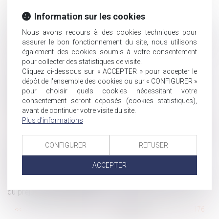
en 2020 ?
Nullité d'une donation à une association faite par un
Information sur les cookies
époux sans l’accord du second
Nous avons recours à des cookies techniques pour
Recouvrement des cotisations et contributions sociales
assurer le bon fonctionnement du site, nous utilisons
: modèle de la charte du cotisant contrôlé
également des cookies soumis à votre consentement
Pluralité de victime et pluralité d'indemnisation
pour collecter des statistiques de visite.
Cliquez ci-dessous sur « ACCEPTER » pour accepter le
L’absence de liquidation et de partage de la
dépôt de l'ensemble des cookies ou sur « CONFIGURER »
communauté peut-il constituer un recel successoral ?
pour choisir quels cookies nécessitant votre
Reprendre un fonds de commerce ou des titres de
consentement seront déposés (cookies statistiques),
société : quelles conséquences ?
avant de continuer votre visite du site.
Plus d'informations
Paiement des cotisations URSSAF et portage salarial
Le « travail léger » devient « travail aménagé ou à temps
partiel »
CONFIGURER
REFUSER
Indemnité transactionnelle : indemnisation ou
ACCEPTER
rémunération du salarié ?
Les juges du fond apprécient souverainement l’existence
du préjudice de jouissance
...
<<
<
170
171
172
173
174
175
176