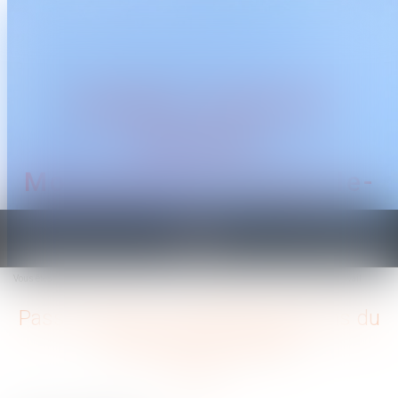
CABINET TRAGUET
AVOCAT
Montpellier & Prades-le-
Lez
Ouvrir
le
Vous êtes ici :
Accueil
Pass sanitaire : nouvelles précisions du ministère du Travail
menu
Pass sanitaire : nouvelles précisions du
ministère du Travail