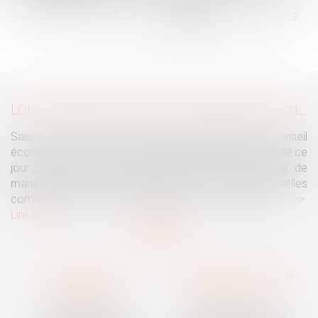
...
<<
<
127
128
129
130
131
132
133
...
>
>>
LOI INTÉGRALE CONTRE LES VIOLENCES SEXISTES ET SEXUELLES : LE CESE POSE LES CONDITIONS DE RÉUSSITE DE LA FUTURE LOI
Saisi par la Présidente de l'Assemblée nationale, le Conseil
économique, social et environnemental (CESE) a adopté ce
jour son avis sur la proposition de loi visant à lutter de
manière intégrale contre les violences sexistes et sexuelles
commises à l'encontre des femmes et des enfants...
Lire la suite
Traguet avocat
Cabinet secondaire
Montpellier
Prades-le-Lez
6 Passage Lonjon
188 Route de Mende