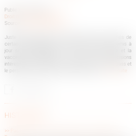
Publié le :
08/09/2021
Droit du travail - Employeurs
Source :
www.editions-tissot.fr
Juste après l’extension du pass sanitaire aux salariés de
certains établissements, le ministère du Travail a remis à
jour son questions-réponses sur le pass sanitaire et la
vaccination obligatoire. Il apporte des précisions
intéressantes sur le port du masque, le contrôle des pass et
le personnel concerné par le pass en cuisine...
Lire la suite
HISTORIQUE
Pass sanitaire : nouvelles précisions du ministère du