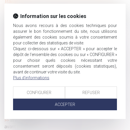
Travail
L’Urssaf : bilan 2020 de la lutte contre le travail dissimulé
Information sur les cookies
Revendication d'une classification supérieure : le salarié
doit remplir toutes les conditions posées par la convention
Nous avons recours à des cookies techniques pour
collective !
assurer le bon fonctionnement du site, nous utilisons
Succession et PEA, comment cela se passe-t-il ?
également des cookies soumis à votre consentement
pour collecter des statistiques de visite.
Propositions de lois sur lois de financement sécurité
Cliquez ci-dessous sur « ACCEPTER » pour accepter le
sociale
dépôt de l'ensemble des cookies ou sur « CONFIGURER »
Harcèlement sexuel : une nouvelle définition en droit du
pour choisir quels cookies nécessitant votre
travail
consentement seront déposés (cookies statistiques),
Titres-restaurant : les nouvelles règles applicables dès le
avant de continuer votre visite du site.
Plus d'informations
1er septembre
Le recouvrement des cotisations de retraite
complémentaire par l’URSSAF est reporté au 1er janvier
CONFIGURER
REFUSER
2023
ACCEPTER
Une nouvelle obligation en matière de prévention des
risques chimiques
Immobilier à temps partagé : la méfiance s'impose
avant de signer