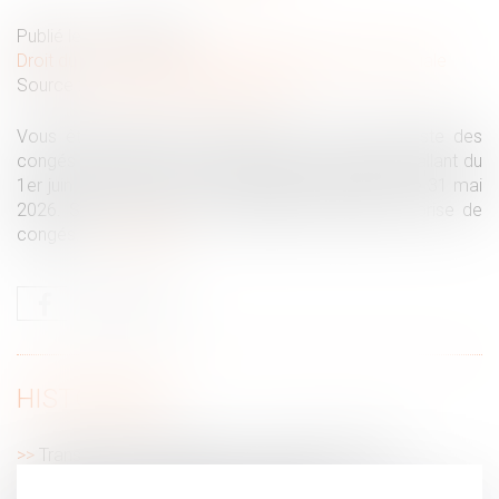
Publié le :
13/05/2026
Droit du travail - Salariés
/
Droit de la protection sociale
Source :
www.service-public.gouv.fr
Vous êtes salarié du secteur privé ? S'il vous reste des
congés acquis au titre de la période de référence allant du
1er juin au 31 mai, vous devez les prendre avant le 31 mai
2026. Service Public vous rappelle les règles de prise de
congés...
Lire la suite
HISTORIQUE
Transmission d’entreprise : comment préparer
sereinement la cession de sa société ?