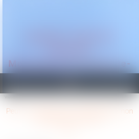
CABINET TRAGUET
AVOCAT
Montpellier & Prades-le-
Lez
Ouvrir
le
Vous êtes ici :
Accueil
Peut-on reporter ses congés payés non pris après le 31 mai ?
menu
Peut-on reporter ses congés payés non
pris après le 31 mai ?