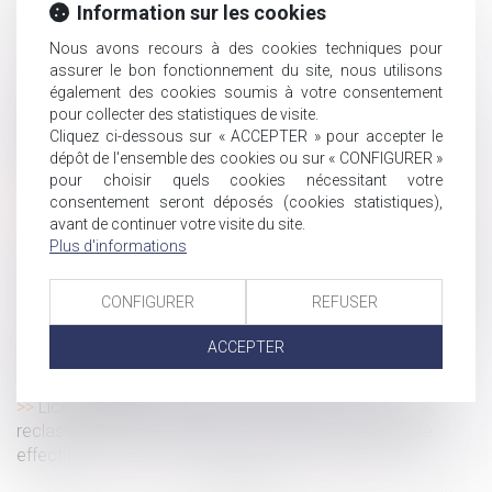
Forfait jours et santé du salarié : validation d’un accord
Information sur les cookies
d’entreprise encadrant la charge de travail
Nous avons recours à des cookies techniques pour
Lancement du Pack Nouveau Départ en Vendée
assurer le bon fonctionnement du site, nous utilisons
Jeunes travailleurs exposés aux rayonnements :
également des cookies soumis à votre consentement
évolution des critères de protection
pour collecter des statistiques de visite.
Cliquez ci-dessous sur « ACCEPTER » pour accepter le
Arrêts de travail : la médecine du travail mieux informée
dépôt de l'ensemble des cookies ou sur « CONFIGURER »
? | Weblex
pour choisir quels cookies nécessitant votre
Peut-on reporter ses congés payés non pris après le 31
consentement seront déposés (cookies statistiques),
mai ?
avant de continuer votre visite du site.
Plus d'informations
Dans quels cas une rupture de CDD peut être considérée
comme abusive ?
Objectif reprise : faciliter la transmission des entreprises
CONFIGURER
REFUSER
Dialogue social et formation : nouvelles règles de
ACCEPTER
versement et de contrôle des contributions
conventionnelles
Licenciement économique : la notion de groupe de
reclassement subordonnée à l’existence d’un contrôle
effectif