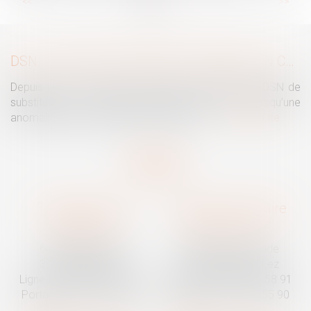
...
...
<<
<
5
6
7
8
9
10
11
>
>>
DSN : UNE RÉGULARISATION POSSIBLE EN CAS D’ANOMALIES PERSISTANTES
Depuis le mois de juillet, l’Urssaf peut émettre une DSN de
substitution. Ce nouveau mécanisme intervient lorsqu’une
anomalies persiste malgré les relances...
Lire la suite
Traguet avocat
Cabinet secondaire
Montpellier
Prades-le-Lez
6 Passage Lonjon
188 Route de Mende
34000 Montpellier
34730 Prades-le-Lez
Ligne fixe :
04 67 92 19 95
Ligne fixe :
04 67 55 58 91
Portable :
06 07 03 55 90
Portable :
06 07 03 55 90