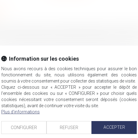
le
 de la sécurité sociale sont respectivement fixées à 3 428 € et 
Information sur les cookies
Nous avons recours à des cookies techniques pour assurer le bon
fonctionnement du site, nous utilisons également des cookies
soumis à votre consentement pour collecter des statistiques de visite.
Cliquez ci-dessous sur « ACCEPTER » pour accepter le dépôt de
paternité hors mariage
l'ensemble des cookies ou sur « CONFIGURER » pour choisir quels
cookies nécessitant votre consentement seront déposés (cookies
le des indépendants
statistiques), avant de continuer votre visite du site.
Plus d'informations
 compétent ?
 par mois en 2020
ACCEPTER
CONFIGURER
REFUSER