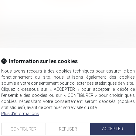
st publié l’arrêté confirmant la valeur du PMSS au 1er janvier
Information sur les cookies
Nous avons recours à des cookies techniques pour assurer le bon
fonctionnement du site, nous utilisons également des cookies
soumis à votre consentement pour collecter des statistiques de visite.
Cliquez ci-dessous sur « ACCEPTER » pour accepter le dépôt de
l'ensemble des cookies ou sur « CONFIGURER » pour choisir quels
prise
cookies nécessitant votre consentement seront déposés (cookies
statistiques), avant de continuer votre visite du site.
Plus d'informations
lié au JO
 à ne pas franchir
ACCEPTER
CONFIGURER
REFUSER
rer les créances dans les délais légaux