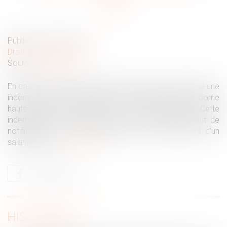
Publié le :
25/01/2022
Droit du travail - Salariés
Source :
www.efl.fr
En cas de licenciement abusif, le juge octroie au salarié une
indemnité dont le montant ne doit pas dépasser la borne
haute du barème exprimée en mois de salaire brut. Cette
indemnité ne se cumule pas avec celle pour défaut de
notification des motifs s’opposant au reclassement d’un
salarié inapte...
Lire la suite
HISTORIQUE