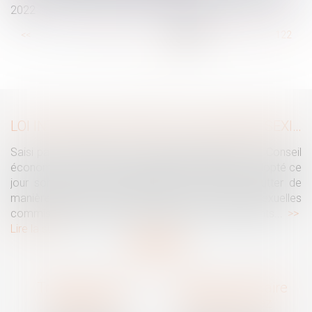
2022
...
<<
<
116
117
118
119
120
121
122
...
>
>>
LOI INTÉGRALE CONTRE LES VIOLENCES SEXISTES ET SEXUELLES : LE CESE POSE LES CONDITIONS DE RÉUSSITE DE LA FUTURE LOI
Saisi par la Présidente de l'Assemblée nationale, le Conseil
économique, social et environnemental (CESE) a adopté ce
jour son avis sur la proposition de loi visant à lutter de
manière intégrale contre les violences sexistes et sexuelles
commises à l'encontre des femmes et des enfants...
Lire la suite
Traguet avocat
Cabinet secondaire
Montpellier
Prades-le-Lez