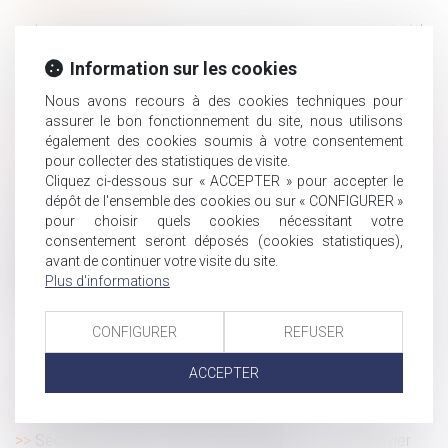
La filiation de l’enfant issu d’une assistance médicale à la
procréation après la loi du 2 août 2021
Information sur les cookies
Conventions collectives : peut-on embaucher un salarié
en CDD saisonniers durant 37 années consécutives ?
Nous avons recours à des cookies techniques pour
assurer le bon fonctionnement du site, nous utilisons
Pour rappel : les montants maximaux du barème Macron
également des cookies soumis à votre consentement
sont des montants bruts
pour collecter des statistiques de visite.
Retraite : de nouvelles dispositions pour 2022
Cliquez ci-dessous sur « ACCEPTER » pour accepter le
Ouverture du droit à la pension de réversion aux couples
dépôt de l'ensemble des cookies ou sur « CONFIGURER »
pour choisir quels cookies nécessitant votre
pacsés : le Gouvernement dit non
consentement seront déposés (cookies statistiques),
Possibilité pour une union de syndicats professionnels
avant de continuer votre visite du site.
de demander l'indemnisation du préjudice résultant de
Plus d'informations
l'atteinte portée à l'intérêt collectif
Rupture de la période d’essai : quel délai de prévenance
CONFIGURER
REFUSER
?
La commission mixte paritaire adopte le projet de loi
ACCEPTER
relatif à la protection des enfants
Le titre-mobilité est enfin sur la route
Sécurité sociale : tous les changements au 1er janvier