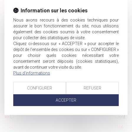
Les précautions rédactionnelles du testament olographe
Information sur les cookies
ou le contrôle du testament olographe par le notaire
Nous avons recours à des cookies techniques pour
Projet de loi de financement de la Sécurité sociale pour
assurer le bon fonctionnement du site, nous utilisons
2021 : les principales mesures pour les particuliers
également des cookies soumis à votre consentement
Handicap au travail : Comment les entreprises peuvent-
pour collecter des statistiques de visite.
elles s’améliorer ?
Cliquez ci-dessous sur « ACCEPTER » pour accepter le
dépôt de l'ensemble des cookies ou sur « CONFIGURER »
Transmission d'entreprise : formalités et fiscalité
pour choisir quels cookies nécessitant votre
Port du masque obligatoire : certains métiers bénéficient
consentement seront déposés (cookies statistiques),
d’une dérogation
avant de continuer votre visite du site.
Adopter l'enfant de son conjoint
Plus d'informations
Les parents endeuillés peuvent fractionner leur congé de
deuil
CONFIGURER
REFUSER
Action en délivrance de legs : l'action en nullité du
ACCEPTER
testament est sans effet sur la prescription
La justice refuse la création d’une filiation « dégenrée »
Le supermarché n’est pas responsable de tout accident
...
<<
<
150
151
152
153
154
155
156