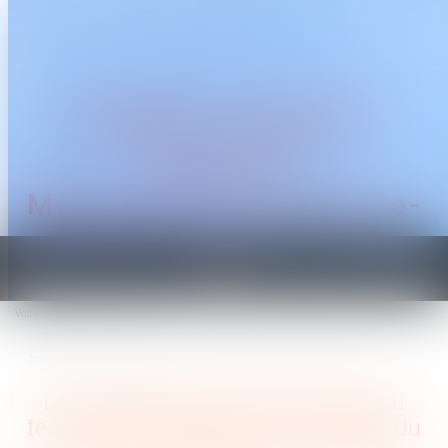
CABINET TRAGUET
AVOCAT
Montpellier & Prades-le-
Lez
Ouvrir
le
Vous êtes ici :
Accueil
menu
Les précautions rédactionnelles du testament olographe ou le contrôle du
testament olographe par le notaire
Les précautions rédactionnelles du
testament olographe ou le contrôle du