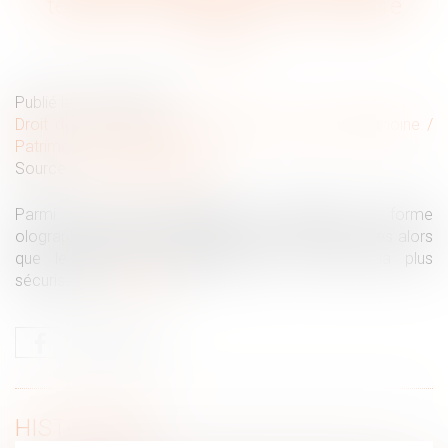
testament olographe par le notaire
Publié le :
28/10/2020
Droit de la famille, des personnes et de leur patrimoine
/
Patrimoine et succession
Source :
www.actu-juridique.fr
Parmi les formes possibles de testament, la forme
olographique est celle qui présente le plus de risques alors
que le testament authentique est la forme la plus
sécurisée...
Lire la suite
HISTORIQUE