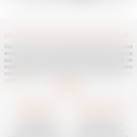
...
>
>>
LOI INTÉGRALE CONTRE LES VIOLENCES SEXISTES ET SEXUELLES : LE CESE POSE LES CONDITIONS DE RÉUSSITE DE LA FUTURE LOI
Saisi par la Présidente de l'Assemblée nationale, le Conseil
économique, social et environnemental (CESE) a adopté ce
jour son avis sur la proposition de loi visant à lutter de
manière intégrale contre les violences sexistes et sexuelles
commises à l'encontre des femmes et des enfants...
Lire la suite
Traguet avocat
Cabinet secondaire
Montpellier
Prades-le-Lez
6 Passage Lonjon
188 Route de Mende
34000 Montpellier
34730 Prades-le-Lez