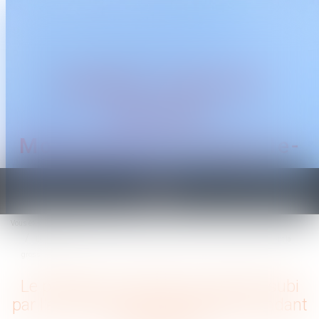
CABINET TRAGUET
AVOCAT
Montpellier & Prades-le-
Lez
Ouvrir
le
Vous êtes ici :
Accueil
menu
Le préjudice de l'absence de père subi par l'enfant dont le père décède pendant la
grossesse
Le préjudice de l'absence de père subi
par l'enfant dont le père décède pendant