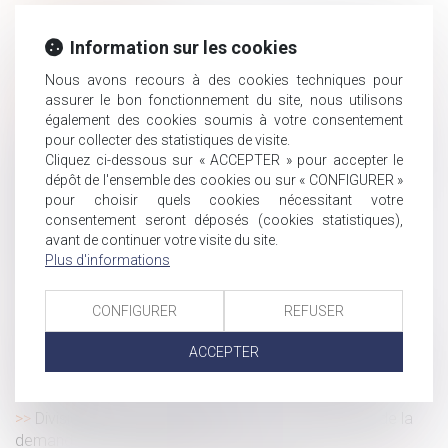
Covid-19 : mise à jour du protocole sanitaire relative aux
Information sur les cookies
cas contacts en entreprise
Le préjudice de l'absence de père subi par l'enfant dont
Nous avons recours à des cookies techniques pour
le père décède pendant la grossesse
assurer le bon fonctionnement du site, nous utilisons
également des cookies soumis à votre consentement
Quand un échange de mails vaut contrat de travail
pour collecter des statistiques de visite.
L’Urssaf qui a trop remboursé un cotisant ne peut pas
Cliquez ci-dessous sur « ACCEPTER » pour accepter le
délivrer une contrainte
dépôt de l'ensemble des cookies ou sur « CONFIGURER »
Succession : comment récupérer le capital d’une
pour choisir quels cookies nécessitant votre
consentement seront déposés (cookies statistiques),
assurance vie lorsqu’il est soumis à des droits ?
avant de continuer votre visite du site.
Covid-19 : aménagement temporaire des lieux de
Plus d'informations
restauration
La contribution des époux au pas de charge
CONFIGURER
REFUSER
Quels sont les préjudices réparés par les différentes
indemnités de licenciement ?
ACCEPTER
Covid-19 : le point sur deux mesures sociales en matière
de maladie
Division des dettes successorales vs indivisibilité de la
demande en partage judiciaire