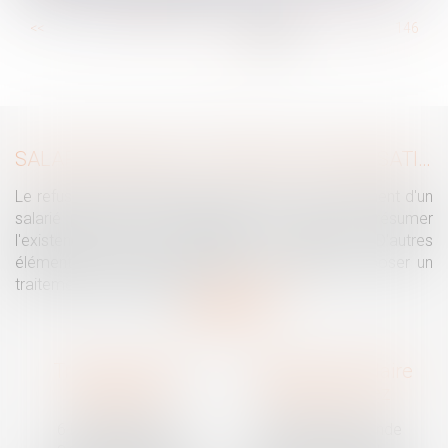
...
<<
<
140
141
142
143
144
145
146
...
>
>>
SALARIÉ PROTÉGÉ : UN REFUS D'AUTORISATION DE LICENCIEMENT NE SUFFIT PAS À PRÉSUMER UNE DISCRIMINATION SYNDICALE
Le refus par l'administration d'autoriser le licenciement d'un
salarié protégé ne permet pas, à lui seul, de présumer
l'existence d'une discrimination syndicale. D'autres
éléments doivent être apportés pour laisser supposer un
traitement discriminatoire...
Lire la suite
Traguet avocat
Cabinet secondaire
Montpellier
Prades-le-Lez
6 Passage Lonjon
188 Route de Mende