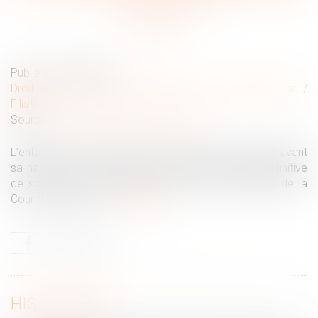
la grossesse
Publié le :
02/03/2021
Droit de la famille, des personnes et de leur patrimoine
/
Filiation
Source :
www.juristespourlenfance.com
L’enfant in utero, dont le père décède d’un accident avant
sa naissance, souffrira toute sa vie de l’absence définitive
de son père : la jurisprudence incarnée et salutaire de la
Cour de Cassation...
Lire la suite
HISTORIQUE