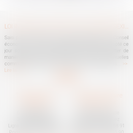
>>
LOI INTÉGRALE CONTRE LES VIOLENCES SEXISTES ET SEXUELLES : LE CESE POSE LES CONDITIONS DE RÉUSSITE DE LA FUTURE LOI
Saisi par la Présidente de l'Assemblée nationale, le Conseil
économique, social et environnemental (CESE) a adopté ce
jour son avis sur la proposition de loi visant à lutter de
manière intégrale contre les violences sexistes et sexuelles
commises à l'encontre des femmes et des enfants...
Lire la suite
Traguet avocat
Cabinet secondaire
Montpellier
Prades-le-Lez
6 Passage Lonjon
188 Route de Mende
34000 Montpellier
34730 Prades-le-Lez
Ligne fixe :
04 67 92 19 95
Ligne fixe :
04 67 55 58 91
Portable :
06 07 03 55 90
Portable :
06 07 03 55 90