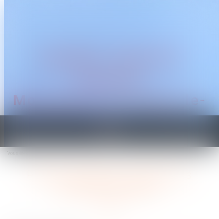
CABINET TRAGUET
AVOCAT
Montpellier & Prades-le-
Lez
Ouvrir
le
Vous êtes ici :
Accueil
Prénom de l’enfant : point sur les dernières évolutions
menu
Prénom de l’enfant : point sur les
dernières évolutions