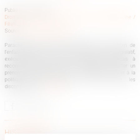
Publié le :
03/11/2022
Droit de la famille, des personnes et de leur patrimoine
/
Filiation
Source :
actu.dalloz-etudiant.fr
Parachevant la politique de libéralisation du prénom de
l’enfant engagée il y a trente ans, les pouvoirs législatif,
exécutif comme judiciaire s’accordent désormais à
reconnaître la liberté de l’élève transgenre à porter un
prénom d’usage conforme à son identité sexuelle et à la
politique scolaire inclusive de lutte contre les
discriminations...
Lire la suite
HISTORIQUE