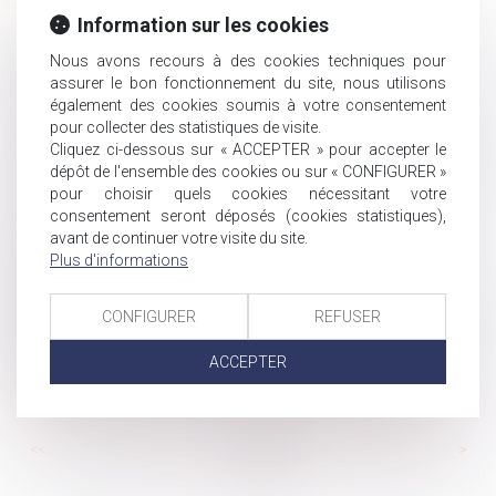
Information sur les cookies
FGAO et FGTI : précision sur les placements autorisés
Astreinte ou permanence ? Un important message
Nous avons recours à des cookies techniques pour
adressé aux juges du fond
assurer le bon fonctionnement du site, nous utilisons
également des cookies soumis à votre consentement
Vice du consentement pour insanité d’esprit
pour collecter des statistiques de visite.
Rachat de jours de repos : le ministère du travail publie
Cliquez ci-dessous sur « ACCEPTER » pour accepter le
un questions-réponses
dépôt de l'ensemble des cookies ou sur « CONFIGURER »
Comment transformer les RTT en pouvoir d’achat ?
pour choisir quels cookies nécessitant votre
consentement seront déposés (cookies statistiques),
Nullité du licenciement pour atteinte à une liberté
avant de continuer votre visite du site.
fondamentale et montant de l’indemnité
Plus d'informations
Précisions sur la pratique de délégation d’autorité
parentale en vue d’adoption
CONFIGURER
REFUSER
Financement de la sécurité sociale : au-delà de la crise
sanitaire, des déficits sociaux qui perdurent
ACCEPTER
Quelles sont les démarches à faire après un décès ?
Prénom de l’enfant : point sur les dernières évolutions
...
...
<<
<
94
95
96
97
98
99
100
>