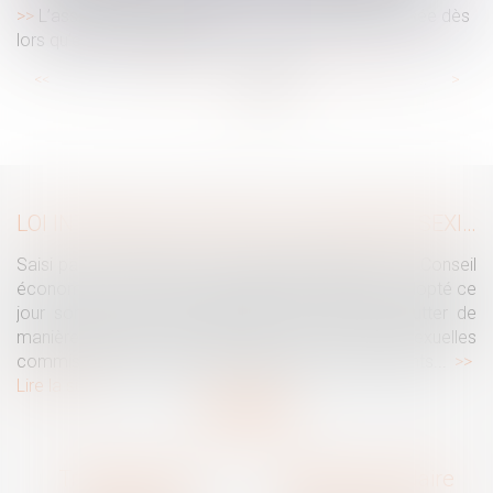
L’assistance tierce personne ne saurait être refusée dès
lors qu’elle est constatée
...
...
<<
<
79
80
81
82
83
84
85
>
>>
LOI INTÉGRALE CONTRE LES VIOLENCES SEXISTES ET SEXUELLES : LE CESE POSE LES CONDITIONS DE RÉUSSITE DE LA FUTURE LOI
Saisi par la Présidente de l'Assemblée nationale, le Conseil
économique, social et environnemental (CESE) a adopté ce
jour son avis sur la proposition de loi visant à lutter de
manière intégrale contre les violences sexistes et sexuelles
commises à l'encontre des femmes et des enfants...
Lire la suite
Traguet avocat
Cabinet secondaire