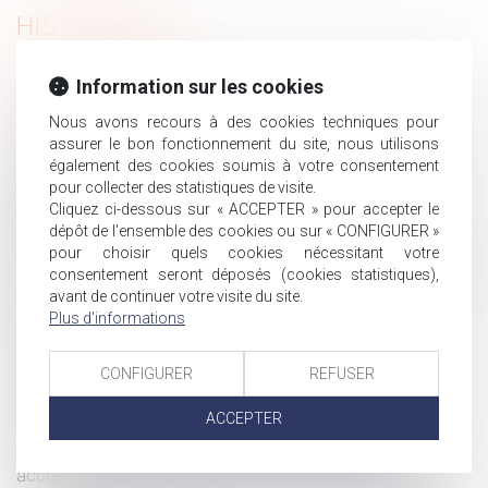
HISTORIQUE
Prescription du délai de prise en charge de la maladie
Information sur les cookies
professionnelle : derniers rappels
Nous avons recours à des cookies techniques pour
Consentement à l’adoption et délai de rétractation
assurer le bon fonctionnement du site, nous utilisons
Congés non pris au 31 mai, que dit la loi ?
également des cookies soumis à votre consentement
pour collecter des statistiques de visite.
Alcool au volant : les obligations de l'employeur en
Cliquez ci-dessous sur « ACCEPTER » pour accepter le
matière de formation des salariés à la prévention des
dépôt de l'ensemble des cookies ou sur « CONFIGURER »
risques
pour choisir quels cookies nécessitant votre
Les employeurs peuvent temporairement couper l’eau
consentement seront déposés (cookies statistiques),
chaude
avant de continuer votre visite du site.
Testament : comment modifier ou révoquer un
Plus d'informations
testament ?
De la jurisprudence liée aux arrêts de travail
CONFIGURER
REFUSER
Impossible de lier le paiement de la prestation
ACCEPTER
compensatoire à la liquidation du régime matrimonial
Santé au travail : mémento pour les employeurs
accueillant des jeunes en formation professionnelle