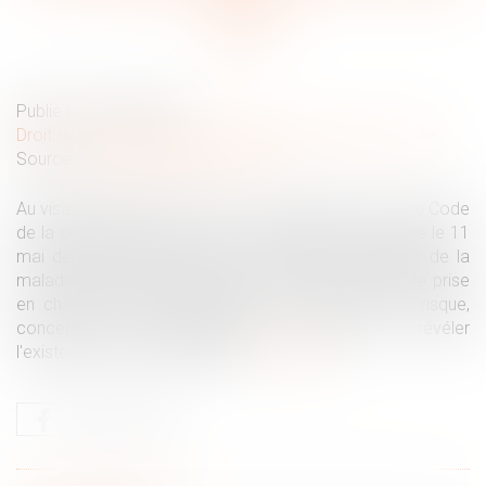
rappels
Publié le :
24/05/2023
Droit du travail - Salariés
/
Droit de la protection sociale
Source :
www.lemag-juridique.com
Au visa des articles L. 461-1, L. 461-2 et D. 461-1-1 du Code
de la sécurité sociale, la Cour de cassation a rappelé le 11
mai dernier que la première constatation médicale de la
maladie professionnelle exigée au cours du délai de prise
en charge écoulé depuis la fin de l'exposition au risque,
concerne toute manifestation de nature à révéler
l'existence de cette maladie...
Lire la suite