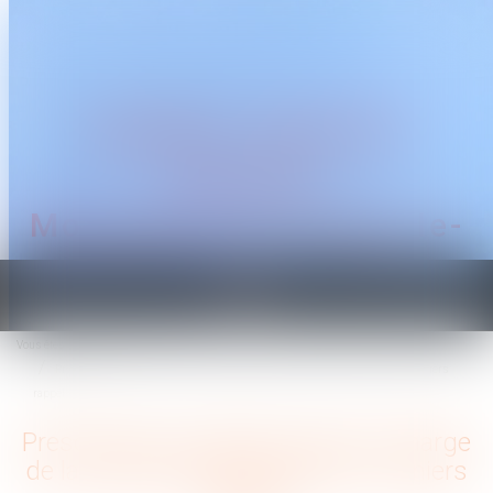
CABINET TRAGUET
AVOCAT
Montpellier & Prades-le-
Lez
Ouvrir
le
Vous êtes ici :
Accueil
menu
Prescription du délai de prise en charge de la maladie professionnelle : derniers
rappels
Prescription du délai de prise en charge
de la maladie professionnelle : derniers