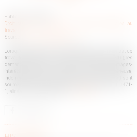
Publié le :
27/02/2025
Droit du travail - Employeurs
/
Relation individuelles au
travail
Source :
www.lemag-juridique.com
Lorsqu’un salarié obtient la requalification de son contrat de
travail temporaire en contrat à durée indéterminée (CDI), les
demandes relatives à la rupture du contrat (dommages-
intérêts pour licenciement sans cause réelle et sérieuse,
indemnité légale ou conventionnelle de licenciement) sont
soumises à la prescription d’un an prévue à l’article L 1471-
1, alinéa 2, du Code du travail...
Lire la suite
HISTORIQUE