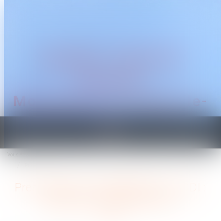
CABINET TRAGUET
AVOCAT
Montpellier & Prades-le-
Lez
Ouvrir
le
Vous êtes ici :
Accueil
menu
Prescription et requalification en CDI : attention au délai d’un an !
Prescription et requalification en CDI :
attention au délai d’un an !