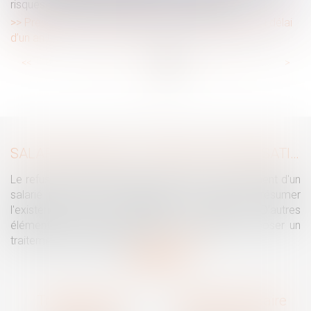
risques professionnels les plus préoccupants
Prescription et requalification en CDI : attention au délai
d’un an !
...
...
<<
<
25
26
27
28
29
30
31
>
>>
SALARIÉ PROTÉGÉ : UN REFUS D'AUTORISATION DE LICENCIEMENT NE SUFFIT PAS À PRÉSUMER UNE DISCRIMINATION SYNDICALE
Le refus par l'administration d'autoriser le licenciement d'un
salarié protégé ne permet pas, à lui seul, de présumer
l'existence d'une discrimination syndicale. D'autres
éléments doivent être apportés pour laisser supposer un
traitement discriminatoire...
Lire la suite
Traguet avocat
Cabinet secondaire