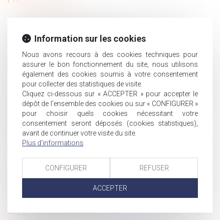
Mesure de placement provisoire : précision sur le
décompte des délais de procédure !
Information sur les cookies
Baisse des exonérations de cotisations pour les
Nous avons recours à des cookies techniques pour
apprentis : Quelles sont les nouvelles règles ?
assurer le bon fonctionnement du site, nous utilisons
Licenciement économique et priorité de réembauche :
également des cookies soumis à votre consentement
quel impact en cas d’oubli ?
pour collecter des statistiques de visite.
Cliquez ci-dessous sur « ACCEPTER » pour accepter le
Licenciement pour inaptitude : quand l’employeur est-il
dépôt de l'ensemble des cookies ou sur « CONFIGURER »
dispensé de rechercher un reclassement ?
pour choisir quels cookies nécessitant votre
Divorce et remariage : quelles conséquences sur la
consentement seront déposés (cookies statistiques),
pension alimentaire et la prestation compensatoire ?
avant de continuer votre visite du site.
Comprendre les indemnités de départ à la retraite en
Plus d'informations
2025
La rupture abusive de la période d’essai ne peut être
CONFIGURER
REFUSER
fondée uniquement sur des circonstances antérieures au
contrat de travail !
ACCEPTER
Pension de réversion en 2025.
La position assise, les RPS et la numérisation sont les