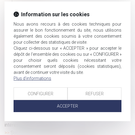
À chaque dépense correspond une créance entre époux
Quant au délai imparti pour s’opposer à une contrainte
Information sur les cookies
de l’Urssaf
Nous avons recours à des cookies techniques pour
Annulation du testament olographe : conséquence sur le
assurer le bon fonctionnement du site, nous utilisons
délais d'action en restitution
également des cookies soumis à votre consentement
Prise d’acte par le cédé de la cession de contrat :
pour collecter des statistiques de visite.
première application depuis la réforme de 2016
Cliquez ci-dessous sur « ACCEPTER » pour accepter le
L’obligation de prévention des risques professionnels est
dépôt de l'ensemble des cookies ou sur « CONFIGURER »
distincte de la prohibition des agissements de harcèlement
pour choisir quels cookies nécessitant votre
consentement seront déposés (cookies statistiques),
moral
avant de continuer votre visite du site.
Photographie statistique de la sinistralité au travail en
Plus d'informations
France selon le sexe
Financer ou améliorer de ses deniers un logement indivis
CONFIGURER
REFUSER
n’est pas contribuer aux charges du mariage
Quelle prime d’intéressement pour le salarié en congé de
ACCEPTER
reclassement ?
Projet de loi pouvoir d’achat : le point sur les mesures
intéressant les employeurs
Succession et annulation d’un testament