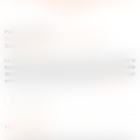
réforme de 2016
Publié le :
03/08/2022
Droit des sociétés
/
Transmission d’entreprise
Source :
www.efl.fr
La cession d’un contrat de location financière à laquelle le
locataire a donné par avance son accord lui est opposable
dès lors qu’il a pris acte de la cession en payant un loyer
entre les mains du cessionnaire du contrat.
Lire la suite
HISTORIQUE