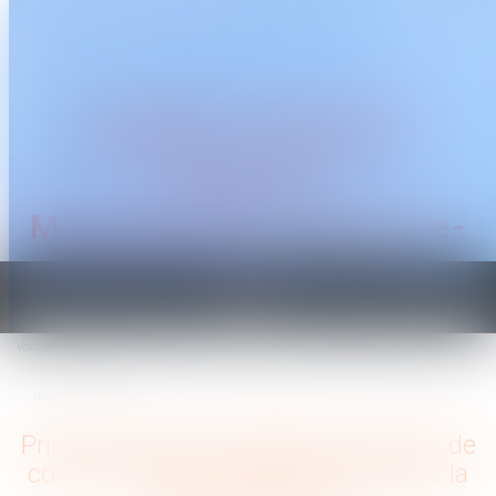
CABINET TRAGUET
AVOCAT
Montpellier & Prades-le-
Lez
Ouvrir
le
Vous êtes ici :
Accueil
menu
Prise d’acte par le cédé de la cession de contrat : première application depuis la
réforme de 2016
Prise d’acte par le cédé de la cession de
contrat : première application depuis la