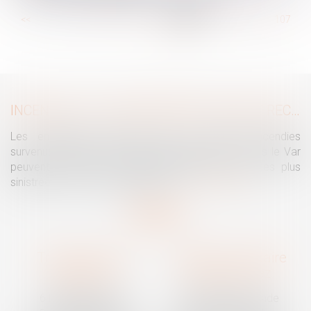
...
<<
<
101
102
103
104
105
106
107
...
>
>>
INCENDIES : LES ENTREPRISES PEUVENT RECOURIR À L’ACTIVITÉ PARTIELLE
Les entreprises touchées par les violents incendies
survenus notamment en Nouvelle Aquitaine et dans le Var
peuvent recourir à l’activité partielle avec, pour les plus
sinistrées, un reste à charge zéro...
Lire la suite
Traguet avocat
Cabinet secondaire
Montpellier
Prades-le-Lez
6 Passage Lonjon
188 Route de Mende