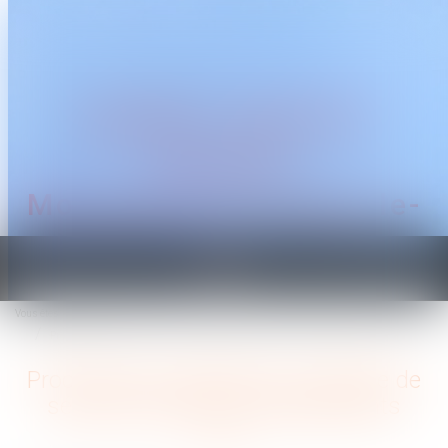
CABINET TRAGUET
AVOCAT
Montpellier & Prades-le-
Lez
Ouvrir
le
Vous êtes ici :
Accueil
menu
Procédure de médiation en matière de sécurité sociale des indépendants
Procédure de médiation en matière de
sécurité sociale des indépendants