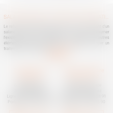
SALARIÉ PROTÉGÉ : UN REFUS D'AUTORISATION DE LICENCIEMENT NE SUFFIT PAS À PRÉSUMER UNE DISCRIMINATION SYNDICALE
Le refus par l'administration d'autoriser le licenciement d'un
salarié protégé ne permet pas, à lui seul, de présumer
l'existence d'une discrimination syndicale. D'autres
éléments doivent être apportés pour laisser supposer un
traitement discriminatoire...
Lire la suite
Traguet avocat
Cabinet secondaire
Montpellier
Prades-le-Lez
6 Passage Lonjon
188 Route de Mende
34000 Montpellier
34730 Prades-le-Lez
Ligne fixe :
04 67 92 19 95
Ligne fixe :
04 67 55 58 91
Portable :
06 07 03 55 90
Portable :
06 07 03 55 90