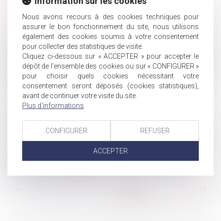
Information sur les cookies
Procédure de médiation en matière de sécurité sociale
des indépendants
Nous avons recours à des cookies techniques pour
assurer le bon fonctionnement du site, nous utilisons
But et mise en action de la clause de non concurrence
également des cookies soumis à votre consentement
Risques psychosociaux induits par un PSE : quel juge
pour collecter des statistiques de visite.
compétent ?
Cliquez ci-dessous sur « ACCEPTER » pour accepter le
Le plafond de la sécurité sociale est porté à 3 428 € par
dépôt de l'ensemble des cookies ou sur « CONFIGURER »
mois en 2020
pour choisir quels cookies nécessitant votre
consentement seront déposés (cookies statistiques),
CEDH : mère d’intention dans le cadre d’une GPA
avant de continuer votre visite du site.
Qu'est-ce que le CDD multi-remplacement ?
Plus d'informations
Quelles sont les incidences du régime de la
communauté universelle sur les donations ?
CONFIGURER
REFUSER
Derniers changements en matière d’IRP en janvier 2020
Transcription de l’acte de naissance des enfants
ACCEPTER
désignant le père biologique et le père d’intention pour une
GPA effectuée à l'étranger
...
<<
<
173
174
175
176
177
178
179
...
>
>>