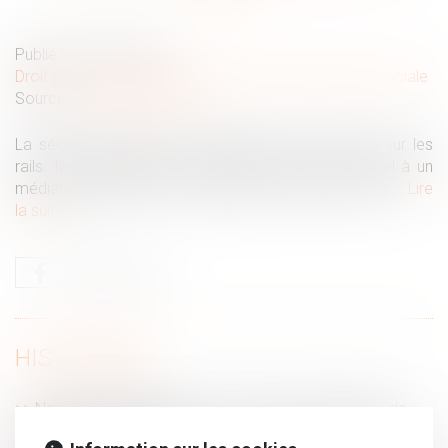
Publié le :
08/01/2020
Droit du travail - Employeurs
/
Droit de la protection sociale
Source :
www.batiactu.com
La sécurité sociale des indépendants (ex-RSI) est sur les
rails. Il est possible, en cas de souci, de faire appel à un
médiateur. Batiactu vous rappelle la marche à suivre...
Lire
la suite
HISTORIQUE
Non-renvoi de QPC : action en recherche judiciaire de
paternité hors mariage