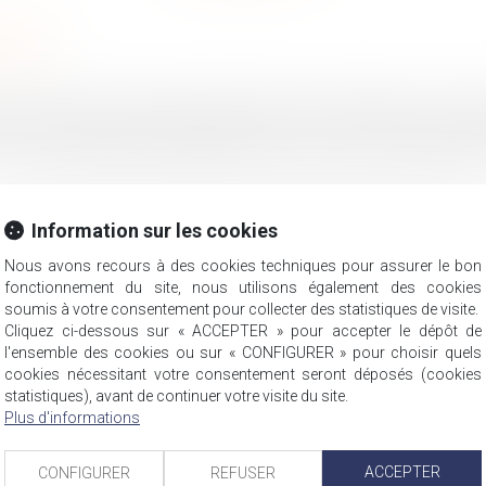
iliation
e respect du droit à l’image des enfants a été publiée au Journal
 loi modifie plusieurs dispositions du Code civil. Elle intègre ai
Information sur les cookies
Nous avons recours à des cookies techniques pour assurer le bon
fonctionnement du site, nous utilisons également des cookies
soumis à votre consentement pour collecter des statistiques de visite.
Cliquez ci-dessous sur « ACCEPTER » pour accepter le dépôt de
l'ensemble des cookies ou sur « CONFIGURER » pour choisir quels
cookies nécessitant votre consentement seront déposés (cookies
la loi
statistiques), avant de continuer votre visite du site.
ment voisin : qu’advient-il de la responsabilité du propriétaire de
Plus d'informations
 maladie passent le cap du Conseil constitutionnel
ACCEPTER
CONFIGURER
REFUSER