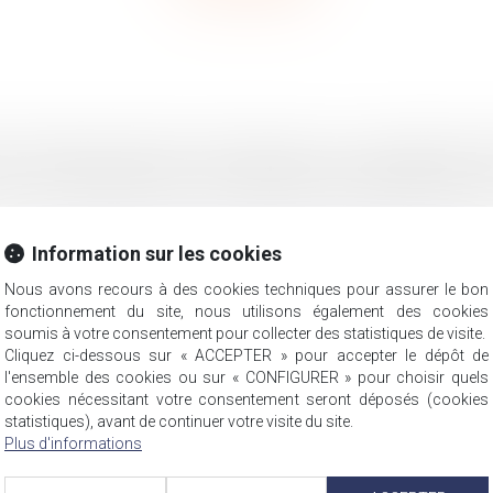
 témoigné, de bonne foi, de faits dont il a eu connaissance dans
es ou des manquements à des obligations déontologiques prévues
Information sur les cookies
Nous avons recours à des cookies techniques pour assurer le bon
fonctionnement du site, nous utilisons également des cookies
soumis à votre consentement pour collecter des statistiques de visite.
Cliquez ci-dessous sur « ACCEPTER » pour accepter le dépôt de
l'ensemble des cookies ou sur « CONFIGURER » pour choisir quels
cookies nécessitant votre consentement seront déposés (cookies
 contraires à la déontologie de la profession
statistiques), avant de continuer votre visite du site.
Plus d'informations
rative lors de l’ouverture de la succession