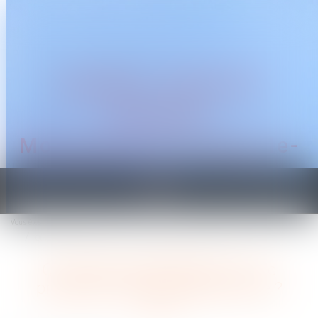
CABINET TRAGUET
AVOCAT
Montpellier & Prades-le-
Lez
Ouvrir
le
Vous êtes ici :
Accueil
menu
Quel régime applicable pour une prestation compensatoire mixte ?
Quel régime applicable pour une
prestation compensatoire mixte ?