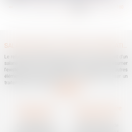
...
<<
<
174
175
176
177
178
179
180
...
>
>>
SALARIÉ PROTÉGÉ : UN REFUS D'AUTORISATION DE LICENCIEMENT NE SUFFIT PAS À PRÉSUMER UNE DISCRIMINATION SYNDICALE
Le refus par l'administration d'autoriser le licenciement d'un
salarié protégé ne permet pas, à lui seul, de présumer
l'existence d'une discrimination syndicale. D'autres
éléments doivent être apportés pour laisser supposer un
traitement discriminatoire...
Lire la suite
Traguet avocat
Cabinet secondaire
Montpellier
Prades-le-Lez
6 Passage Lonjon
188 Route de Mende
34000 Montpellier
34730 Prades-le-Lez