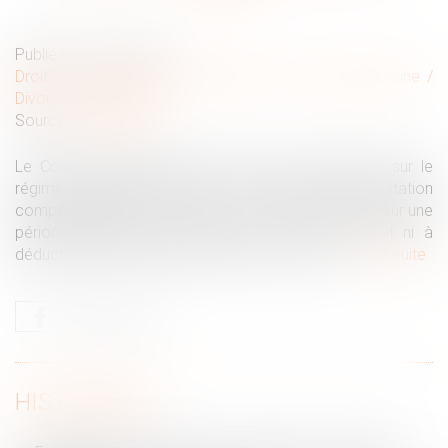
Publié le :
18/12/2019
Droit de la famille, des personnes et de leur patrimoine
/
Divorce et séparation
Source :
www.efl.fr
Le Conseil constitutionnel va devoir se prononcer sur le
régime applicable à la partie en capital d’une prestation
compensatoire mixte dans le cas où elle est versée sur une
période inférieure à douze mois, qui n'ouvre droit ni à
déduction ni à réduction d'impôt sur le revenu...
Lire la suite
HISTORIQUE