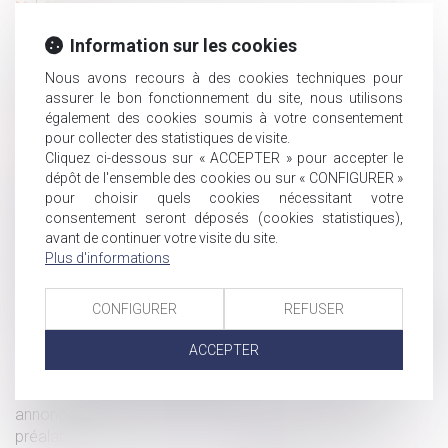
Fermeture de l’entreprise pour Noël 2019 : quelques
rappels utiles
Information sur les cookies
Ouvrir un plan épargne retraite
Dutreil-transmission et entreprise individuelle : de la
Nous avons recours à des cookies techniques pour
assurer le bon fonctionnement du site, nous utilisons
preuve du caractère nécessaire des biens transmis
également des cookies soumis à votre consentement
Quel régime applicable pour une prestation
pour collecter des statistiques de visite.
compensatoire mixte ?
Cliquez ci-dessous sur « ACCEPTER » pour accepter le
Lubrizol : le casse-tête de l'indemnisation pour les
dépôt de l'ensemble des cookies ou sur « CONFIGURER »
agriculteurs
pour choisir quels cookies nécessitant votre
consentement seront déposés (cookies statistiques),
Grève : quels sont vos droits si vous ne pouvez pas aller
avant de continuer votre visite du site.
travailler ?
Plus d'informations
Quelles modifications pour la procédure de contrôle
URSSAF à compter du 1er janvier 2020 ?
CONFIGURER
REFUSER
Une transaction n’empêche pas l’action devant le Conseil
de Prud’hommes pour des faits postérieurs à sa conclusion
ACCEPTER
Les contrats de capitalisation
Absence de cause réelle et sérieuse du licenciement
annoncé publiquement avant la tenue de l'entretien
préalable