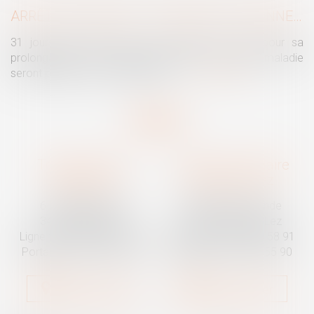
ARRÊTS DE TRAVAIL : UN DÉCRET PLAFONNE POUR LA PREMIÈRE FOIS LEUR DURÉE À PARTIR DU 1ER SEPTEMBRE 2026
31 jours maximum pour un premier arrêt, 62 pour sa
prolongation : dès septembre 2026, vos arrêts maladie
seront plafonnés comme jamais...
Lire la suite
Traguet avocat
Cabinet secondaire
Montpellier
Prades-le-Lez
6 Passage Lonjon
188 Route de Mende
34000 Montpellier
34730 Prades-le-Lez
Ligne fixe :
04 67 92 19 95
Ligne fixe :
04 67 55 58 91
Portable :
06 07 03 55 90
Portable :
06 07 03 55 90
Nous localiser
Nous localiser