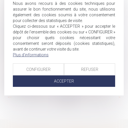
Rachat de jours de repos : le ministère du travail publie
Nous avons recours à des cookies techniques pour
assurer le bon fonctionnement du site, nous utilisons
un questions-réponses
également des cookies soumis à votre consentement
Comment transformer les RTT en pouvoir d’achat ?
pour collecter des statistiques de visite.
Nullité du licenciement pour atteinte à une liberté
Cliquez ci-dessous sur « ACCEPTER » pour accepter le
fondamentale et montant de l’indemnité
dépôt de l'ensemble des cookies ou sur « CONFIGURER »
pour choisir quels cookies nécessitant votre
Précisions sur la pratique de délégation d’autorité
consentement seront déposés (cookies statistiques),
parentale en vue d’adoption
avant de continuer votre visite du site.
Financement de la sécurité sociale : au-delà de la crise
Plus d'informations
sanitaire, des déficits sociaux qui perdurent
Quelles sont les démarches à faire après un décès ?
CONFIGURER
REFUSER
Prénom de l’enfant : point sur les dernières évolutions
Une prime ne peut valoir paiement des heures
ACCEPTER
supplémentaires
...
...
<<
<
94
95
96
97
98
99
100
>
>>