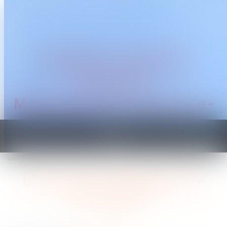
CABINET TRAGUET
AVOCAT
Montpellier & Prades-le-
Lez
Ouvrir
le
Vous êtes ici :
Accueil
Quelles sont les démarches à faire après un décès ?
menu
Quelles sont les démarches à faire
après un décès ?