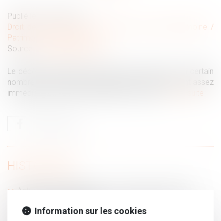
Publié le :
04/11/2022
Droit de la famille, des personnes et de leur patrimoine
/
Patrimoine et succession
Source :
www.bienpublic.com
Le décès d’un proche nous met aux prises avec un certain
nombre de formalités administratives. Certaines sont assez
immédiates, d’autres s’étalent dans le temps.
Lire la suite
HISTORIQUE
Astreinte ou permanence ? Un important message
adressé aux juges du fond
Information sur les cookies
Vice du consentement pour insanité d’esprit