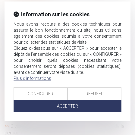
Covid-19 : mise à jour du protocole sanitaire relative aux
Information sur les cookies
cas contacts en entreprise
Le préjudice de l'absence de père subi par l'enfant dont
Nous avons recours à des cookies techniques pour
le père décède pendant la grossesse
assurer le bon fonctionnement du site, nous utilisons
également des cookies soumis à votre consentement
Quand un échange de mails vaut contrat de travail
pour collecter des statistiques de visite.
L’Urssaf qui a trop remboursé un cotisant ne peut pas
Cliquez ci-dessous sur « ACCEPTER » pour accepter le
délivrer une contrainte
dépôt de l'ensemble des cookies ou sur « CONFIGURER »
Succession : comment récupérer le capital d’une
pour choisir quels cookies nécessitant votre
consentement seront déposés (cookies statistiques),
assurance vie lorsqu’il est soumis à des droits ?
avant de continuer votre visite du site.
Covid-19 : aménagement temporaire des lieux de
Plus d'informations
restauration
La contribution des époux au pas de charge
CONFIGURER
REFUSER
Quels sont les préjudices réparés par les différentes
indemnités de licenciement ?
ACCEPTER
Covid-19 : le point sur deux mesures sociales en matière
de maladie
Division des dettes successorales vs indivisibilité de la
demande en partage judiciaire