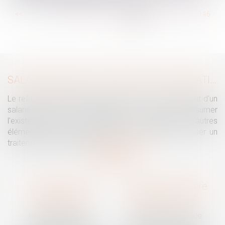
...
<<
<
140
141
142
143
144
145
146
...
>
>>
SALARIÉ PROTÉGÉ : UN REFUS D'AUTORISATION DE LICENCIEMENT NE SUFFIT PAS À PRÉSUMER UNE DISCRIMINATION SYNDICALE
Le refus par l'administration d'autoriser le licenciement d'un
salarié protégé ne permet pas, à lui seul, de présumer
l'existence d'une discrimination syndicale. D'autres
éléments doivent être apportés pour laisser supposer un
traitement discriminatoire...
Lire la suite
Traguet avocat
Cabinet secondaire
Montpellier
Prades-le-Lez
6 Passage Lonjon
188 Route de Mende