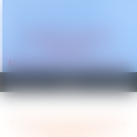
CABINET TRAGUET
AVOCAT
Montpellier & Prades-le-
Lez
Ouvrir
le
Vous êtes ici :
Accueil
menu
Quels sont les préjudices réparés par les différentes indemnités de licenciement
?
Quels sont les préjudices réparés par
les différentes indemnités de