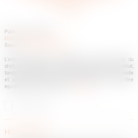
licenciement ?
Publié le :
23/02/2021
Droit du travail - Salariés
Source :
www.dalloz-actualite.fr
L’indemnité légale de licenciement est la contrepartie du
droit de l’employeur de résiliation unilatérale du contrat,
tandis que l’indemnité pour licenciement sans cause réelle
et sérieuse répare le préjudice résultant du caractère
injustifié de la perte d’emploi...
Lire la suite
HISTORIQUE